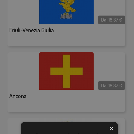
Da:
18,37
€
Friuli-Venezia Giulia
Da:
18,37
€
Ancona
×