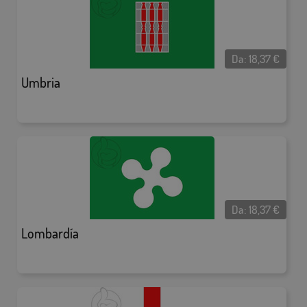
Da:
18,37
€
Umbria
Da:
18,37
€
Lombardía