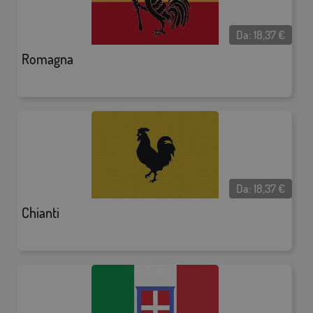
Da:
18,37
€
Romagna
Da:
18,37
€
Chianti