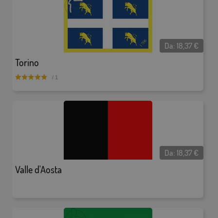
Da:
18,37
€
Torino
/ 1
Da:
18,37
€
Valle d'Aosta