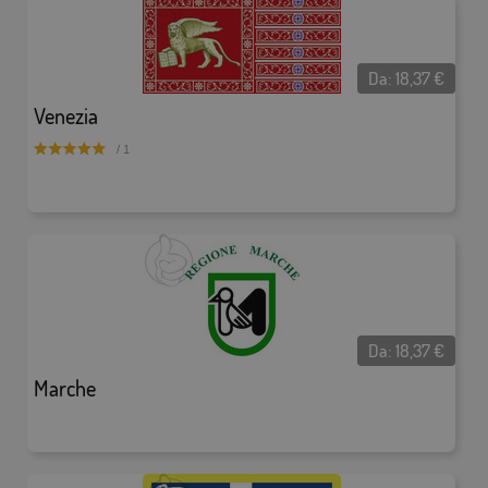
Da:
18,37
€
Venezia
/ 1
Da:
18,37
€
Marche