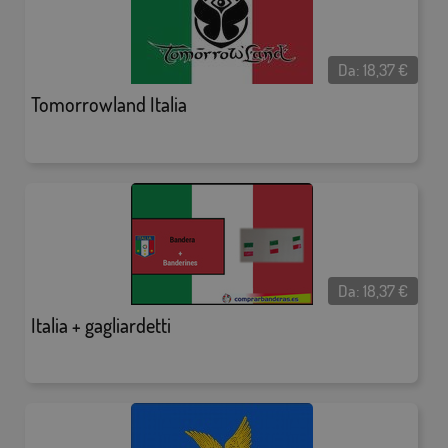
Da:
18,37
€
Tomorrowland Italia
Da:
18,37
€
Italia + gagliardetti