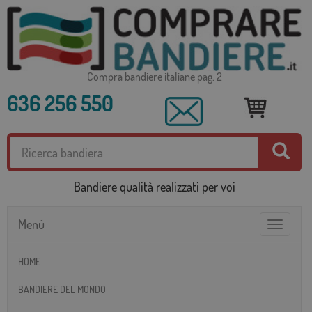
Compra bandiere italiane pag. 2
636 256 550
Bandiere qualità realizzati per voi
Menú
Toggle
navigatio
HOME
BANDIERE DEL MONDO