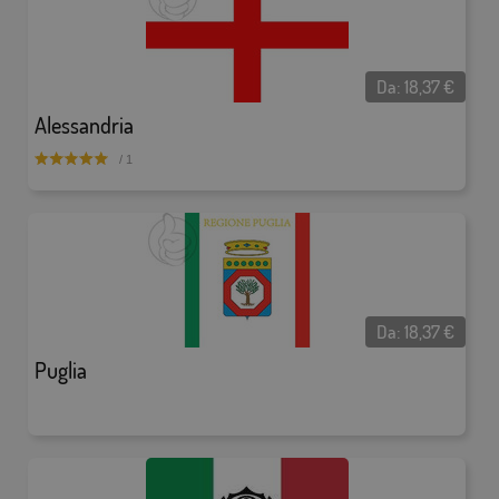
Da:
18,37
€
Alessandria
/ 1
Da:
18,37
€
Puglia