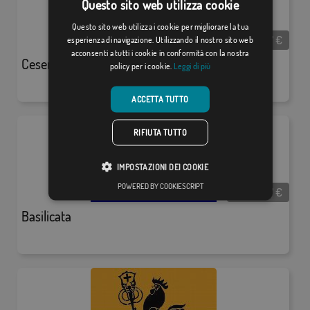
Questo sito web utilizza cookie
Questo sito web utilizza i cookie per migliorare la tua
Da:
18,37
€
esperienza di navigazione. Utilizzando il nostro sito web
acconsenti a tutti i cookie in conformità con la nostra
Cesenatico
policy per i cookie.
Leggi di più
ACCETTA TUTTO
RIFIUTA TUTTO
IMPOSTAZIONI DEI COOKIE
POWERED BY COOKIESCRIPT
Da:
18,37
€
Basilicata