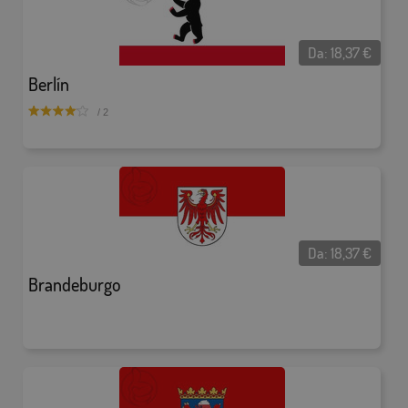
Da:
18,37
€
Berlín
/ 2
Da:
18,37
€
Brandeburgo