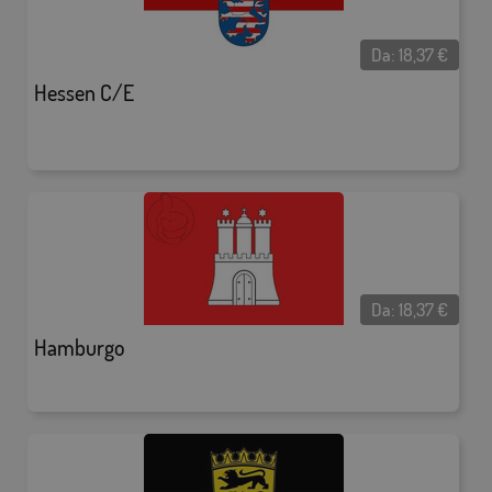
Da:
18,37
€
Hessen C/E
Da:
18,37
€
Hamburgo