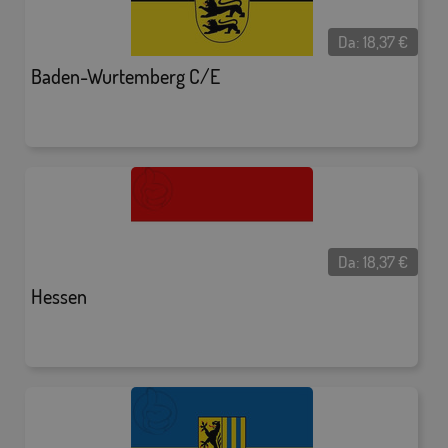
Da:
18,37
€
Baden-Wurtemberg C/E
Da:
18,37
€
Hessen