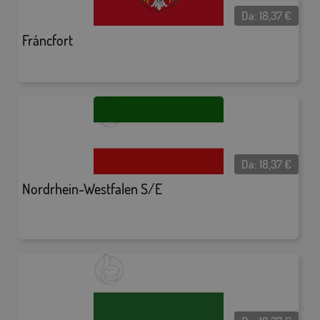
Da:
18,37
€
Fráncfort
Da:
18,37
€
Nordrhein-Westfalen S/E