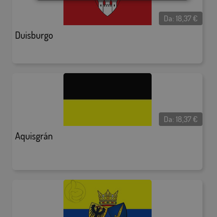
Da:
18,37
€
Duisburgo
Da:
18,37
€
Aquisgrán