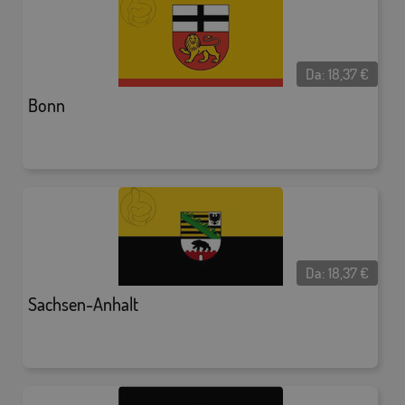
Da:
18,37
€
Bonn
Da:
18,37
€
Sachsen-Anhalt