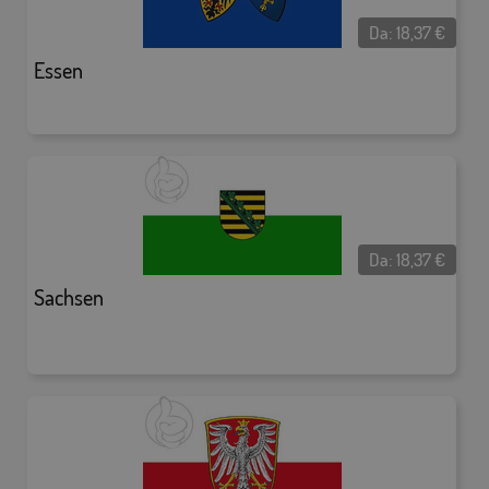
Da:
18,37
€
Essen
Da:
18,37
€
Sachsen