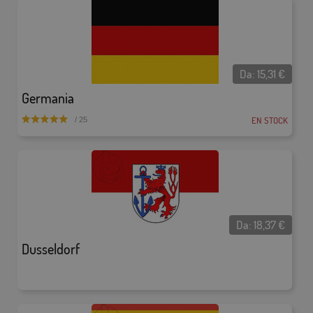
Da:
15,31
€
Germania
EN STOCK
/ 25
Da:
18,37
€
Dusseldorf