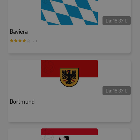
Da:
18,37
€
Baviera
/ 1
Da:
18,37
€
Dortmund