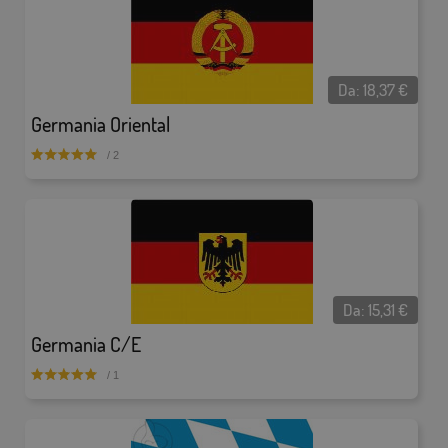
Da:
18,37
€
Germania Oriental
/ 2
Da:
15,31
€
Germania C/E
/ 1