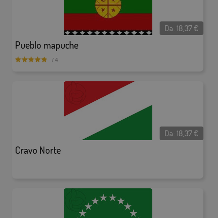
Da:
18,37
€
Pueblo mapuche
/ 4
Da:
18,37
€
Cravo Norte