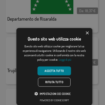
Da:
18,37
€
Departamento de Risaralda
×
Questo sito web utilizza cookie
Questo sito web utilizza i cookie per migliorare la tua
esperienza di navigazione. Utilizzando il nostro sito web
acconsenti a tutti i cookie in conformità con la nostra
policy per i cookie.
Leggi di più
Da:
18,37
€
Trujillo (Perú)
ACCETTA TUTTO
RIFIUTA TUTTO
IMPOSTAZIONI DEI COOKIE
POWERED BY COOKIESCRIPT