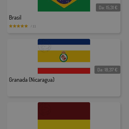
Da:
15,31
€
Brasil
/ 11
Da:
18,37
€
Granada (Nicaragua)