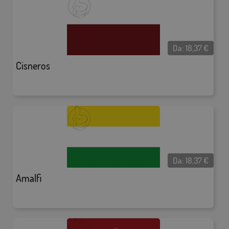
Da:
18,37
€
Cisneros
Da:
18,37
€
Amalfi