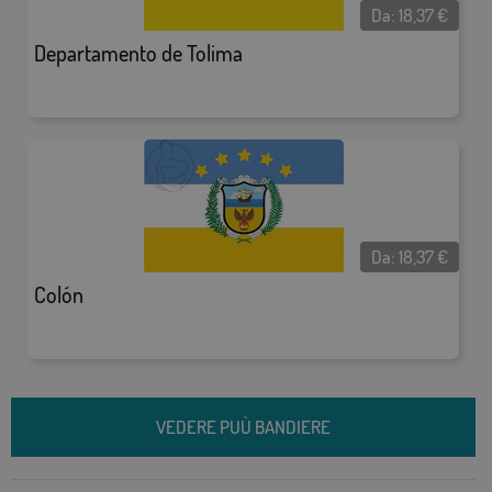
Da:
18,37
€
Departamento de Tolima
Da:
18,37
€
Colón
VEDERE PUÙ BANDIERE