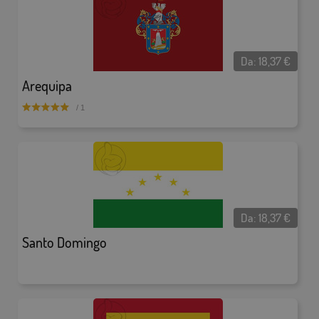
Da:
18,37
€
Arequipa
/ 1
Da:
18,37
€
Santo Domingo