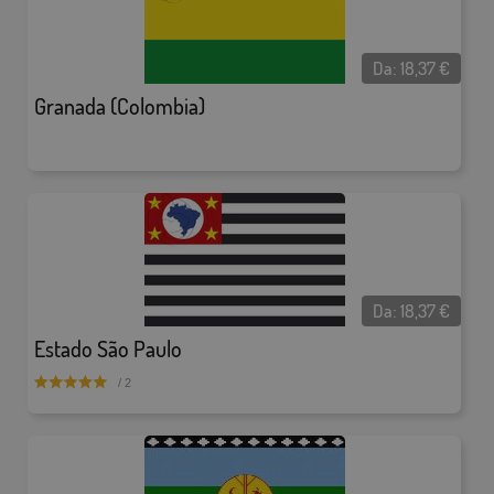
Da:
18,37
€
Granada (Colombia)
Da:
18,37
€
Estado São Paulo
/ 2