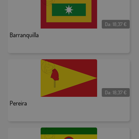
Da:
18,37
€
Barranquilla
Da:
18,37
€
Pereira