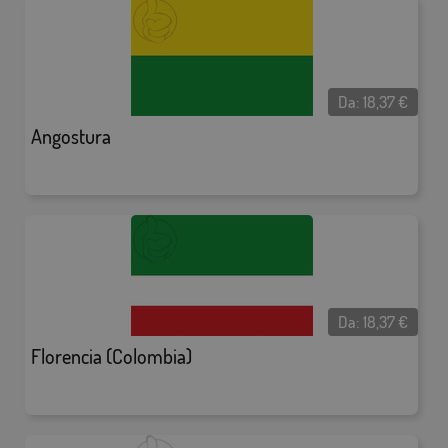
Da:
18,37
€
Angostura
Da:
18,37
€
Florencia (Colombia)