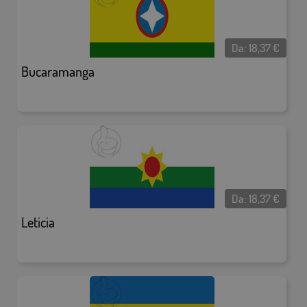
Da:
18,37
€
Bucaramanga
Da:
18,37
€
Leticia