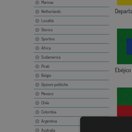
Marinas
Depart
Netherlands
Località
Storico
Sportivo
Africa
Sudamerica
Pirati
Ebéjico
Belgio
Opzioni politiche
Messico
Chile
Colombia
Argentina
Toledo 
Australia