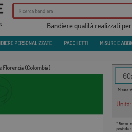
Bandiere qualità realizzati per
DIERE PERSONALIZZATE
PACCHETTI
MISURE E ABB
e Florencia (Colombia)
60x
Misure st
Unità:
* Giorni fe
penisola e