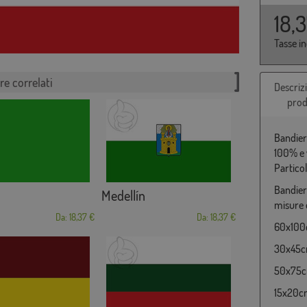
18,
Tasse i
re correlati
Descriz
prod
Bandiera
100% e 
Partico
Bandier
Medellín
misure 
Da: 18,37 €
Da: 18,37 €
60x100c
30x45cm
50x75cm
15x20cm