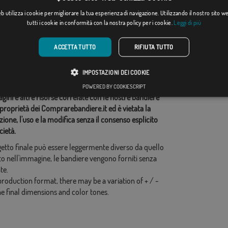
Da: 18,37 €
Da: 18,37 €
 utilizza i cookie per migliorare la tua esperienza di navigazione. Utilizzando il nostro sito 
tutti i cookie in conformità con la nostra policy per i cookie.
Leggi di più
ie correlate:
ACCETTA TUTTO
RIFIUTA TUTTO
ica
,
Colombia
,
idi questo flag
IMPOSTAZIONI DEI COOKIE
POWERED BY COOKIESCRIPT
ini e altre risorse correlate con le nostre bandiere
proprietà dei Comprarebandiere.it ed è vietata la
ione, l'uso e la modifica senza il consenso esplicito
cietà.
ogetto finale può essere leggermente diverso da quello
o nell'immagine, le bandiere vengono forniti senza
te.
production format, there may be a variation of + / -
he final dimensions and color tones.