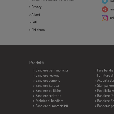
Twi
>
Privacy
Pint
>
Alberi
Ins
>
FAQ
>
Chi siamo
Prodotti
>
Bandiere per i municipi
> Fare bandie
> Bandiere regione
> Fornitore d
> Bandiere comune
> Acquista Ba
> Bandiere Europa
> Stampa Pers
> Bandiere politiche
> Pubblicità E
>
Bandiere scrittorio
> Bandiere P
> Fabbrica di bandiera
> Bandiere E
>
Bandiere di motociclisti
>
Banderas p