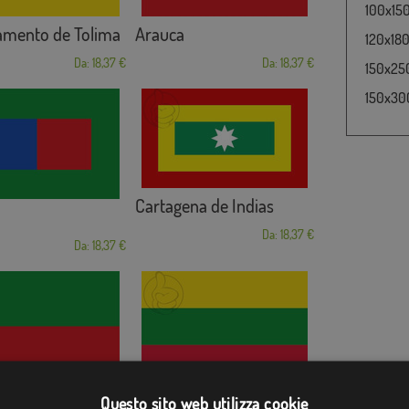
100x150
amento de Tolima
Arauca
120x180
Da: 18,37 €
Da: 18,37 €
150x250
150x300
Cartagena de Indias
Da: 18,37 €
Da: 18,37 €
(Colombia)
Argelia de María
Questo sito web utilizza cookie