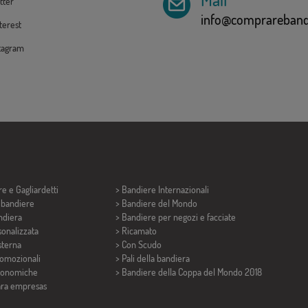
tter
info@comprarebandi
erest
tagram
re e
Gagliardetti
> Bandiere Internazionali
i bandiere
> Bandiere del Mondo
ndiera
> Bandiere per negozi e facciate
onalizzata
> Ricamato
sterna
> Con Scudo
romozionali
> Pali della bandiera
conomiche
>
Bandiere della Coppa del Mondo 2018
ara empresas