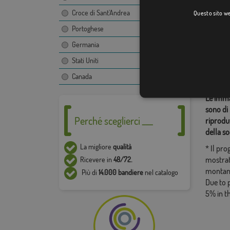
Croce di Sant'Andrea
Questo sito web
Portoghese
Categor
Germania
Sudamer
Stati Uniti
Condiv
Canada
Le immag
sono di 
Perché sceglierci ___
riproduz
della so
La migliore
qualità
* Il pr
mostrat
Ricevere in
48/72.
montan
Più di
14.000 bandiere
nel catalogo
Due to 
5% in t