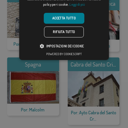
Stati Uniti d'America
policy per i cookie.
Leggi di più
ACCETTA TUTTO
RIFIUTA TUTTO
Por: Belén Fernández
Por: Javier Morales
IMPOSTAZIONI DEI COOKIE
POWERED BY COOKIESCRIPT
Spagna
Cabra del Santo Cristo
Por: Malcolm
Por: Ayto Cabra del Santo
Cr...