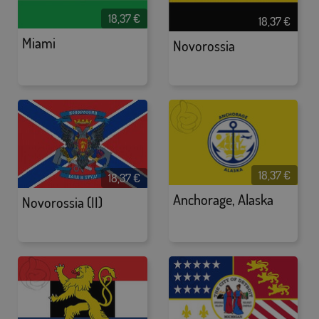
18,37
€
18,37
€
Miami
Novorossia
18,37
€
18,37
€
Anchorage, Alaska
Novorossia (II)