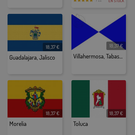
EN STOCK
/ 11
18,37
€
18,37
€
Villahermosa, Tabasco
Guadalajara, Jalisco
18,37
€
18,37
€
Morelia
Toluca