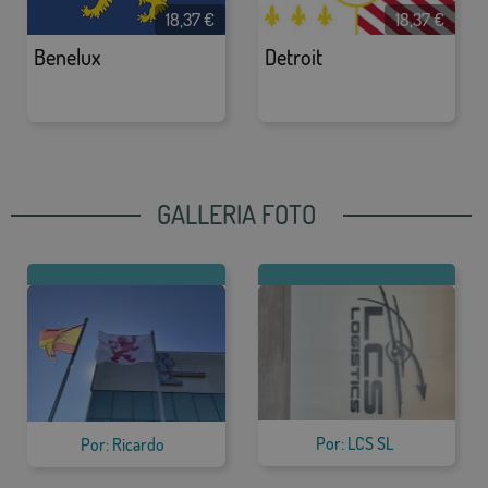
18,37
€
18,37
€
Benelux
Detroit
GALLERIA FOTO
Por: LCS SL
Por: Ricardo