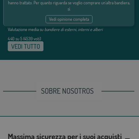
hanno trattato. Per quanto riguarda se voglio comprare un'altra bandiera,
sì.
Vedi opinione completa
Valutazione media su
bandiere di esterni, interni e alberi
4.40
su
5
(
4539
voti)
VEDI TUTTO
SOBRE NOSOTROS
Massima sicurezza per i suoi acquisti