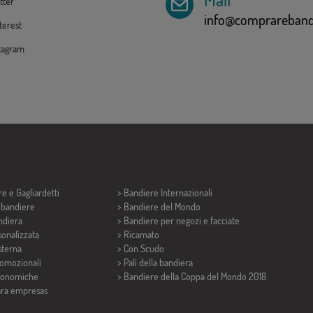
tter
info@comprarebandi
erest
tagram
re e
Gagliardetti
> Bandiere Internazionali
i bandiere
> Bandiere del Mondo
ndiera
> Bandiere per negozi e facciate
onalizzata
> Ricamato
sterna
> Con Scudo
romozionali
> Pali della bandiera
conomiche
>
Bandiere della Coppa del Mondo 2018
ara empresas