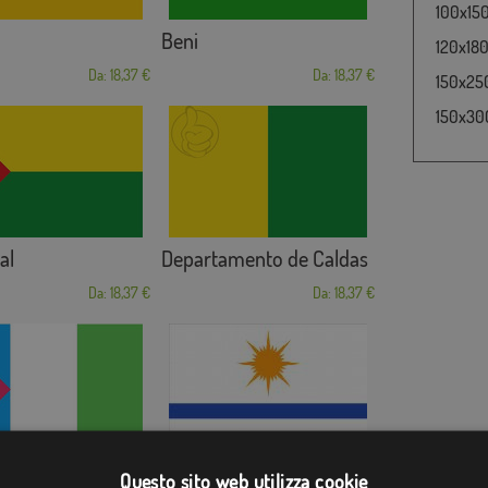
100x150
Beni
120x180
Da: 18,37 €
Da: 18,37 €
150x250
150x300
al
Departamento de Caldas
Da: 18,37 €
Da: 18,37 €
canqui
Palmas
Questo sito web utilizza cookie