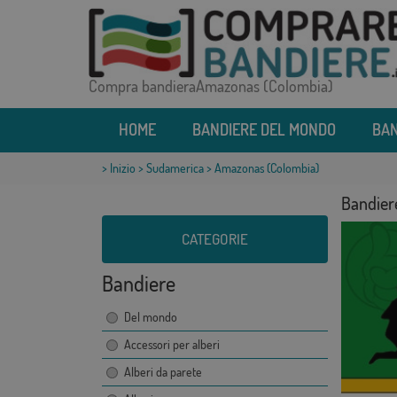
Compra bandieraAmazonas (Colombia)
HOME
BANDIERE DEL MONDO
BAN
>
Inizio
>
Sudamerica
> Amazonas (Colombia)
Bandier
CATEGORIE
Bandiere
Del mondo
Accessori per alberi
Alberi da parete