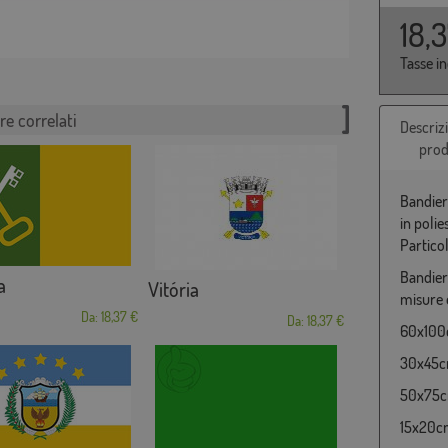
18,
Tasse i
re correlati
Descriz
prod
Bandier
in poli
Partico
Bandier
a
Vitória
misure 
Da: 18,37 €
Da: 18,37 €
60x100c
30x45cm
50x75cm
15x20cm