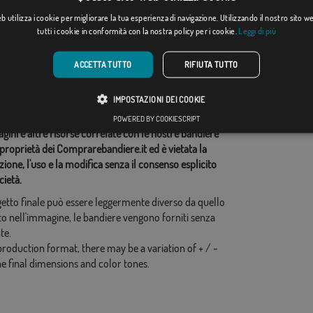
Da: 18,37 €
Da: 18,37 €
 utilizza i cookie per migliorare la tua esperienza di navigazione. Utilizzando il nostro sito 
tutti i cookie in conformità con la nostra policy per i cookie.
Leggi di più
ie correlate:
ACCETTA TUTTO
RIFIUTA TUTTO
ica
,
Colombia
,
idi questo flag
IMPOSTAZIONI DEI COOKIE
POWERED BY COOKIESCRIPT
ini e altre risorse correlate con le nostre bandiere
proprietà dei Comprarebandiere.it ed è vietata la
ione, l'uso e la modifica senza il consenso esplicito
cietà.
ogetto finale può essere leggermente diverso da quello
o nell'immagine, le bandiere vengono forniti senza
te.
production format, there may be a variation of + / -
he final dimensions and color tones.