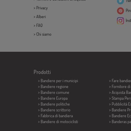
Twi
>
Privacy
Pint
>
Alberi
Ins
>
FAQ
>
Chi siamo
Prodotti
>
Bandiere per i municipi
> Fare bandie
> Bandiere regione
> Fornitore d
> Bandiere comune
> Acquista Ba
> Bandiere Europa
> Stampa Pers
> Bandiere politiche
> Pubblicità E
>
Bandiere scrittorio
> Bandiere P
> Fabbrica di bandiera
> Bandiere E
>
Bandiere di motociclisti
>
Banderas p