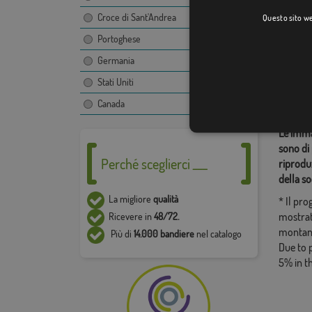
Croce di Sant'Andrea
Questo sito web
Portoghese
Categor
Germania
Sudamer
Stati Uniti
Condiv
Canada
Le immag
sono di 
Perché sceglierci ___
riproduz
della so
La migliore
qualità
* Il pr
mostrat
Ricevere in
48/72.
montan
Più di
14.000 bandiere
nel catalogo
Due to 
5% in t