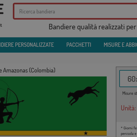
Bandiere qualità realizzati per
DIERE PERSONALIZZATE
PACCHETTI
MISURE E ABB
e Amazonas (Colombia)
60x
Misure st
Unità:
* Giorni fe
penisola e