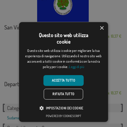
×
San Vicente
Questo sito web utilizza
Da: 18,37 €
cookie
Questo sito web utilizza i cookie per migliorare la tua
esperienza di navigazione. Utilizzando il nostro sito web
acconsenti a tutti i cookie in conformità con la nostra
policy per i cookie.
Leggi di più
ACCETTA TUTTO
Departamento de Huila
Da: 18,37 €
RIFIUTA TUTTO
Categorie correlate:
IMPOSTAZIONI DEI COOKIE
POWERED BY COOKIESCRIPT
Sudamerica
,
Colombia
,