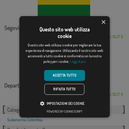
×
Segovia (Colombia)
Questo sito web utilizza
cookie
Da: 18,37 €
Questo sito web utilizza i cookie per migliorare la tua
esperienza di navigazione. Utilizzando il nostro sito web
acconsenti a tutti i cookie in conformità con la nostra
policy per i cookie.
Leggi di più
ACCETTA TUTTO
Departamento de Gu...
RIFIUTA TUTTO
Da: 18,37 €
IMPOSTAZIONI DEI COOKIE
Categorie correlate:
POWERED BY COOKIESCRIPT
Sudamerica
,
Colombia
,