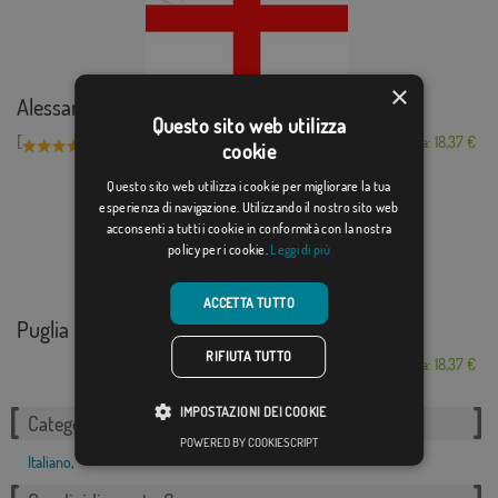
×
Alessandria
Questo sito web utilizza
[
]
(1)
Da: 18,37 €
cookie
Questo sito web utilizza i cookie per migliorare la tua
esperienza di navigazione. Utilizzando il nostro sito web
acconsenti a tutti i cookie in conformità con la nostra
policy per i cookie.
Leggi di più
ACCETTA TUTTO
Puglia
RIFIUTA TUTTO
Da: 18,37 €
IMPOSTAZIONI DEI COOKIE
Categorie correlate:
POWERED BY COOKIESCRIPT
Italiano
,