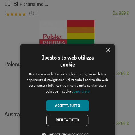
LGTBI + trans incl...
[
]
(1)
Da: 9,89 €
×
Questo sito web utilizza
Polonia LGTB
cookie
Da: 22,60 €
Questo sito web utilizza i cookie per migliorare la tua
esperienza di navigazione. Utilizzando il nostro sito web
acconsenti a tutti i cookie in conformità con la nostra
policy per i cookie.
Leggi di più
ACCETTA TUTTO
Australia GAY
RIFIUTA TUTTO
Da: 22,60 €