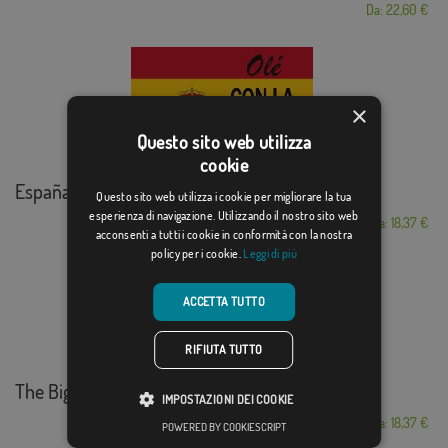
Da: 22,60 €
×
Questo sito web utilizza
cookie
España con la roja
Questo sito web utilizza i cookie per migliorare la tua
esperienza di navigazione. Utilizzando il nostro sito web
Da: 18,37 €
acconsenti a tutti i cookie in conformità con la nostra
policy per i cookie.
Leggi di più
ACCETTA TUTTO
RIFIUTA TUTTO
The Big Bang Theory
IMPOSTAZIONI DEI COOKIE
Da: 18,37 €
POWERED BY COOKIESCRIPT