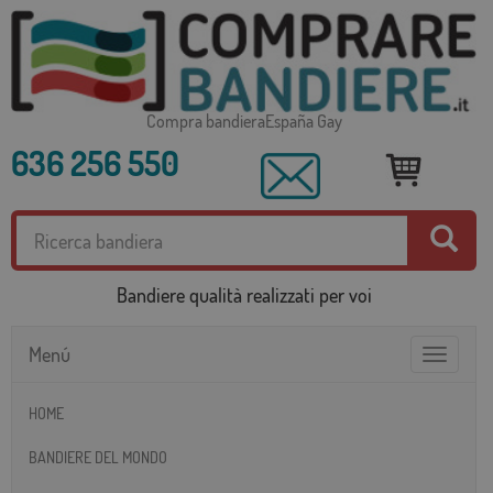
Compra bandieraEspaña Gay
636 256 550
Bandiere qualità realizzati per voi
Menú
Toggle
navigatio
HOME
BANDIERE DEL MONDO