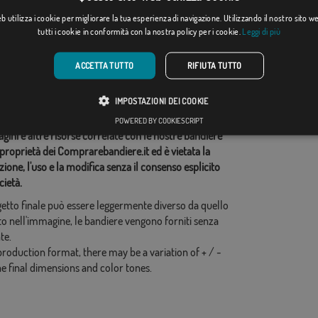
Da: 18,37 €
]
(1)
Da: 18,37 €
 utilizza i cookie per migliorare la tua esperienza di navigazione. Utilizzando il nostro sito 
tutti i cookie in conformità con la nostra policy per i cookie.
Leggi di più
ie correlate:
ACCETTA TUTTO
RIFIUTA TUTTO
,
idi questo flag
IMPOSTAZIONI DEI COOKIE
POWERED BY COOKIESCRIPT
ini e altre risorse correlate con le nostre bandiere
proprietà dei Comprarebandiere.it ed è vietata la
ione, l'uso e la modifica senza il consenso esplicito
cietà.
ogetto finale può essere leggermente diverso da quello
o nell'immagine, le bandiere vengono forniti senza
te.
production format, there may be a variation of + / -
he final dimensions and color tones.