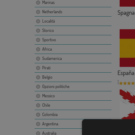
Marinas
Spagna 
Netherlands
Località
Storico
Sportivo
Africa
Sudamerica
Pirati
España
Belgio
[
Opzioni politiche
Messico
Chile
Colombia
Argentina
Yeste y
Australia