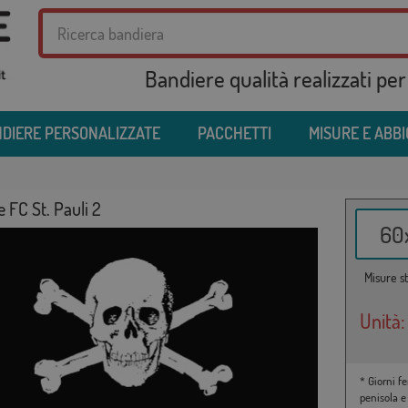
Bandiere qualità realizzati per
DIERE PERSONALIZZATE
PACCHETTI
MISURE E ABB
 FC St. Pauli 2
60x
Misure st
Unità:
* Giorni fe
penisola e