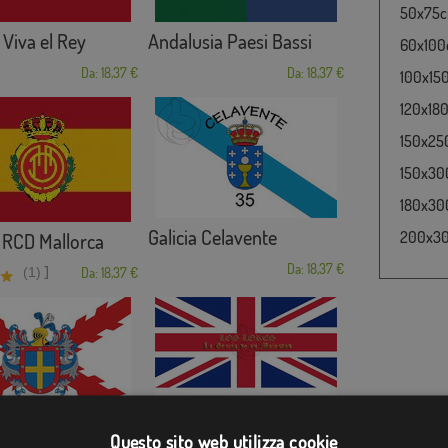
50x75cm
Viva el Rey
Andalusia Paesi Bassi
60x100c
Da: 18,37 €
Da: 18,37 €
100x150
120x180
150x250
150x300
180x300
Galicia Celavente
200x300
 RCD Mallorca
Da: 18,37 €
]
(1)
Da: 18,37 €
Los Lores. La Grac...
 Cruz de Bo...
Questo sito web utilizza cookie