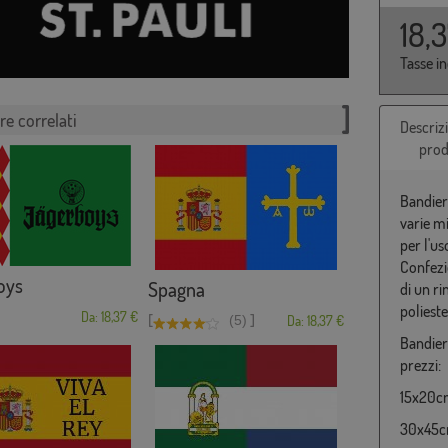
18,
Tasse i
re correlati
Descriz
prod
Bandiera
varie m
per l'us
Confezio
oys
Spagna
di un r
poliest
Da: 18,37 €
[
]
(5)
Da: 18,37 €
Bandiera
prezzi:
15x20cm
30x45cm