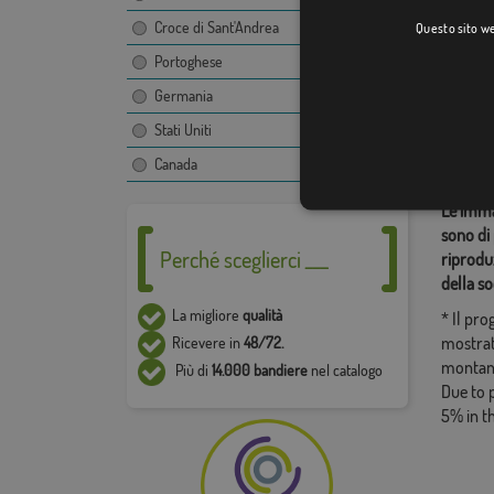
[
Croce di Sant'Andrea
Questo sito web
Portoghese
Categor
Germania
Costume
Stati Uniti
Condiv
Canada
Le immag
sono di 
Perché sceglierci ___
riproduz
della so
La migliore
qualità
* Il pr
mostrat
Ricevere in
48/72.
montan
Più di
14.000 bandiere
nel catalogo
Due to 
5% in t