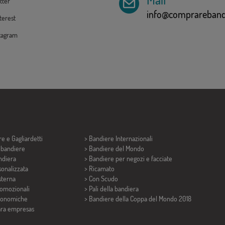
tter
info@comprarebandi
erest
tagram
re e
Gagliardetti
> Bandiere Internazionali
i bandiere
> Bandiere del Mondo
ndiera
> Bandiere per negozi e facciate
onalizzata
> Ricamato
sterna
> Con Scudo
romozionali
> Pali della bandiera
conomiche
>
Bandiere della Coppa del Mondo 2018
ara empresas