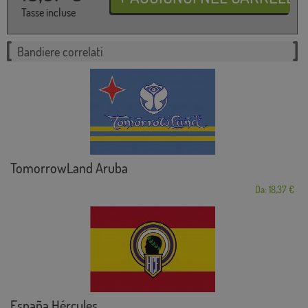
Tasse incluse
Bandiere correlati
TomorrowLand Aruba
Da: 18,37 €
España Hércules