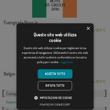
Fuengirola Boys in...
×
Da: 18,37 €
Questo sito web utilizza
cookie
Questo sito web utilizza i cookie per migliorare la tua
esperienza di navigazione. Utilizzando il nostro sito web
acconsenti a tutti i cookie in conformità con la nostra
policy per i cookie.
Leggi di più
Belgio UE
ACCETTA TUTTO
Da: 18,37 €
RIFIUTA TUTTO
Categorie correlate:
IMPOSTAZIONI DEI COOKIE
Costume
,
POWERED BY COOKIESCRIPT