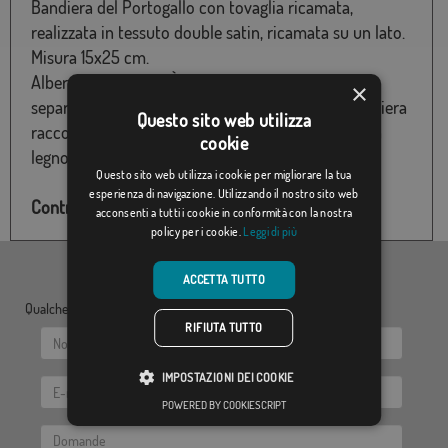
Bandiera del Portogallo con tovaglia ricamata,
realizzata in tessuto double satin, ricamata su un lato.
Misura 15x25 cm.
Albero non incluso. È possibile acquistare
×
separatamente l'albero da tavolo. Per questa bandiera
Questo sito web utilizza
raccomandiamo il montante da tavolo con base in
cookie
legno
Questo sito web utilizza i cookie per migliorare la tua
esperienza di navigazione. Utilizzando il nostro sito web
Controlla lo stock di questo prodotto
acconsenti a tutti i cookie in conformità con la nostra
policy per i cookie.
Leggi di più
ACCETTA TUTTO
Qualche dubbio? Inviaci le tue domande:
RIFIUTA TUTTO
IMPOSTAZIONI DEI COOKIE
POWERED BY COOKIESCRIPT