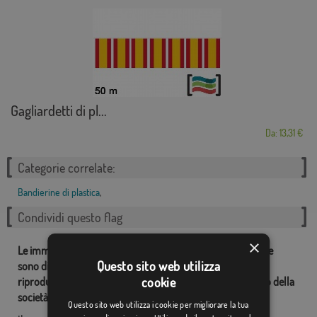
Gagliardetti di pl...
Da: 13,31 €
Categorie correlate:
Bandierine di plastica
,
Condividi questo flag
×
Le immagini e altre risorse correlate con le nostre bandiere
Questo sito web utilizza
sono di proprietà dei Comprarebandiere.it ed è vietata la
cookie
riproduzione, l'uso e la modifica senza il consenso esplicito della
società.
Questo sito web utilizza i cookie per migliorare la tua