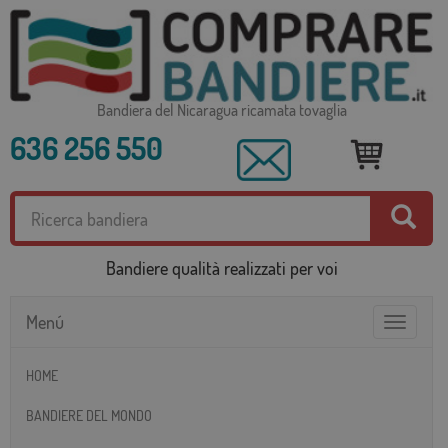
Bandiera del Nicaragua ricamata tovaglia
636 256 550
Bandiere qualità realizzati per voi
Menú
Toggle
navigatio
HOME
BANDIERE DEL MONDO