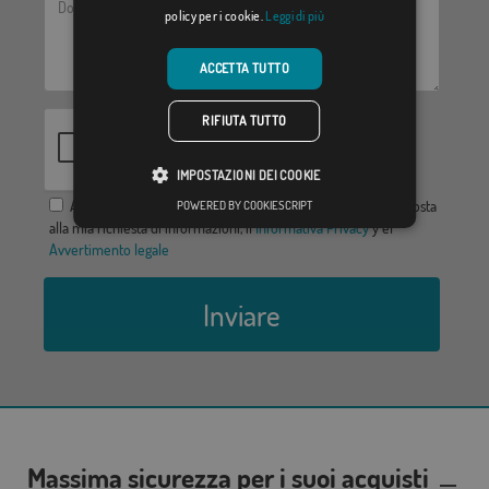
policy per i cookie.
Leggi di più
ACCETTA TUTTO
RIFIUTA TUTTO
IMPOSTAZIONI DEI COOKIE
Acconsento a fornire i miei dati al fine di ricevere una risposta
POWERED BY COOKIESCRIPT
alla mia richiesta di informazioni, il
Informativa Privacy
y el
Avvertimento legale
Inviare
Massima sicurezza per i suoi acquisti