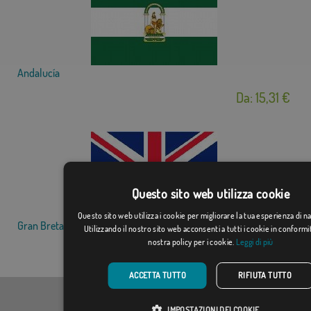
Andalucía
Da: 15,31 €
Questo sito web utilizza cookie
Questo sito web utilizza i cookie per migliorare la tua esperienza di n
Gran Bretagna
Utilizzando il nostro sito web acconsenti a tutti i cookie in conformi
nostra policy per i cookie.
Leggi di più
Da: 15,31 €
ACCETTA TUTTO
RIFIUTA TUTTO
IMPOSTAZIONI DEI COOKIE