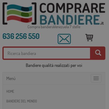
Compra bandieraVenezuela 7 stelle
636 256 550
Bandiere qualità realizzati per voi
Menú
Toggle
navigatio
HOME
BANDIERE DEL MONDO