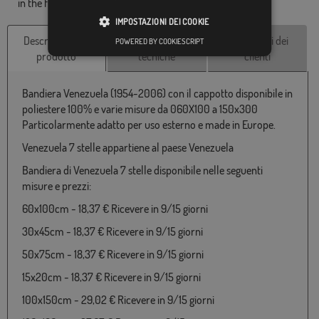
in the final dimensions and color tones.
IMPOSTAZIONI DEI COOKIE
Descrizione del
Caratteristiche
Recensioni dei
POWERED BY COOKIESCRIPT
prodotto
tecniche
clienti
Bandiera Venezuela (1954-2006) con il cappotto disponibile in
poliestere 100% e varie misure da 060X100 a 150x300
Particolarmente adatto per uso esterno e made in Europe.
Venezuela 7 stelle appartiene al paese Venezuela
Bandiera di Venezuela 7 stelle disponibile nelle seguenti
misure e prezzi:
60x100cm - 18,37 € Ricevere in 9/15 giorni
30x45cm - 18,37 € Ricevere in 9/15 giorni
50x75cm - 18,37 € Ricevere in 9/15 giorni
15x20cm - 18,37 € Ricevere in 9/15 giorni
100x150cm - 29,02 € Ricevere in 9/15 giorni