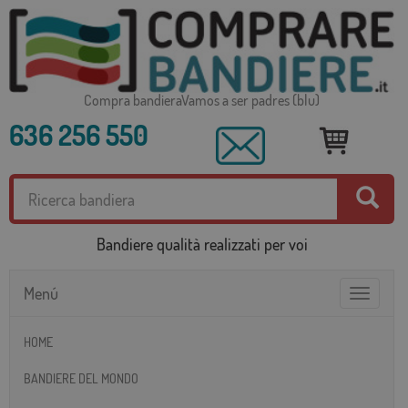
Compra bandieraVamos a ser padres (blu)
636 256 550
Bandiere qualità realizzati per voi
Menú
Toggle
navigatio
HOME
BANDIERE DEL MONDO