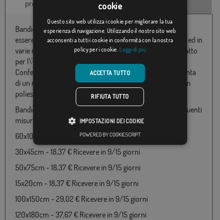
prodotto
tecniche
clienti
cookie
Questo sito web utilizza i cookie per migliorare la tua
Bandiera personalizzata con il messaggio che andremo a
esperienza di navigazione. Utilizzando il nostro sito web
essere genitori! sfondo blu. Disponibile in poliestere 100% ed in
acconsenti a tutti i cookie in conformità con la nostra
policy per i cookie.
Leggi di più
varie misure da 060x100 a 150/300. Particolarmente adatto
per l\'uso in ambiente esterno e fabbricata in Europa.
Confezionate con due anelli sul lato sinistro e con l\'aggiunta
ACCETTA TUTTO
di un rinforzo, orlo con doppio punto annodato. Tessuto in
poliestere 115g/m2 (semilucido) speciale per esterni.
RIFIUTA TUTTO
Bandiera di Vamos a ser padres (blu) disponibile nelle seguenti
misure e prezzi:
IMPOSTAZIONI DEI COOKIE
POWERED BY COOKIESCRIPT
60x100cm - 18,37 € Ricevere in 9/15 giorni
30x45cm - 18,37 € Ricevere in 9/15 giorni
50x75cm - 18,37 € Ricevere in 9/15 giorni
15x20cm - 18,37 € Ricevere in 9/15 giorni
100x150cm - 29,02 € Ricevere in 9/15 giorni
120x180cm - 37,67 € Ricevere in 9/15 giorni