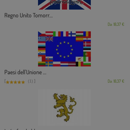
Regno Unito Tomorr...
Da: 18,37 €
Paesi dell'Unione ...
[
]
(1)
Da: 18,37 €