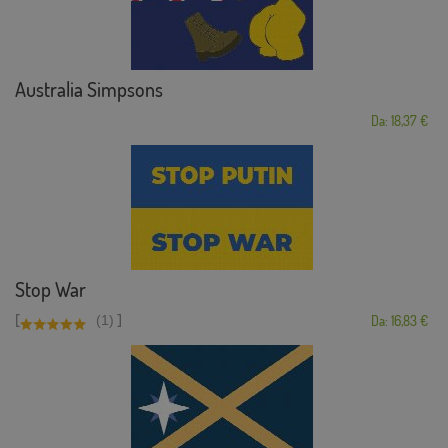
Australia Simpsons
Da: 18,37 €
Stop War
[
]
(1)
Da: 16,83 €