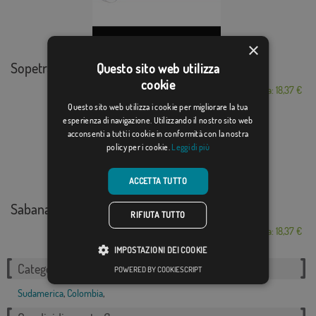
×
Sopetrán
Questo sito web utilizza
cookie
Da: 18,37 €
Questo sito web utilizza i cookie per migliorare la tua
esperienza di navigazione. Utilizzando il nostro sito web
acconsenti a tutti i cookie in conformità con la nostra
policy per i cookie.
Leggi di più
ACCETTA TUTTO
Sabanalarga
RIFIUTA TUTTO
Da: 18,37 €
IMPOSTAZIONI DEI COOKIE
Categorie correlate:
POWERED BY COOKIESCRIPT
Sudamerica
,
Colombia
,