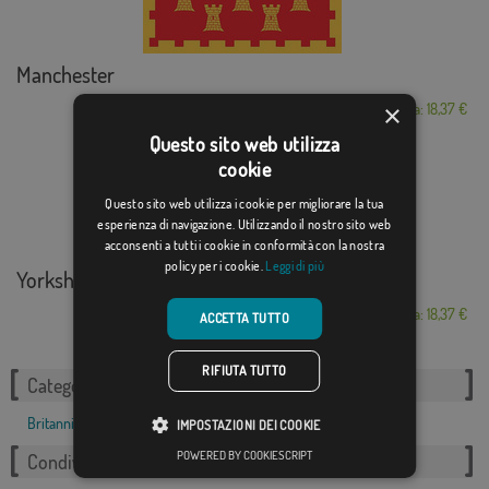
Manchester
×
Da: 18,37 €
Questo sito web utilizza
cookie
Questo sito web utilizza i cookie per migliorare la tua
esperienza di navigazione. Utilizzando il nostro sito web
acconsenti a tutti i cookie in conformità con la nostra
policy per i cookie.
Leggi di più
Yorkshire
Da: 18,37 €
ACCETTA TUTTO
RIFIUTA TUTTO
Categorie correlate:
Britannica
,
IMPOSTAZIONI DEI COOKIE
POWERED BY COOKIESCRIPT
Condividi questo flag