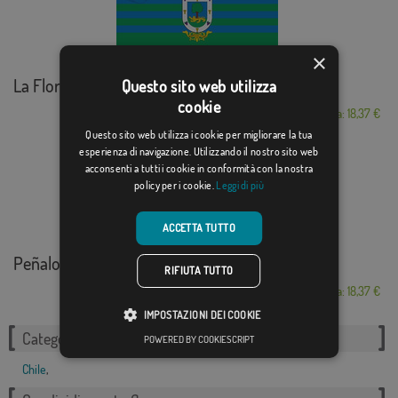
×
La Florida
Questo sito web utilizza
cookie
Da: 18,37 €
Questo sito web utilizza i cookie per migliorare la tua
esperienza di navigazione. Utilizzando il nostro sito web
acconsenti a tutti i cookie in conformità con la nostra
policy per i cookie.
Leggi di più
ACCETTA TUTTO
Peñalolén
RIFIUTA TUTTO
Da: 18,37 €
IMPOSTAZIONI DEI COOKIE
Categorie correlate:
POWERED BY COOKIESCRIPT
Chile
,