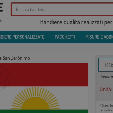
Bandiere qualità realizzati per
DIERE PERSONALIZZATE
PACCHETTI
MISURE E ABB
e San Jerónimo
60x
Misure st
Unità:
* Giorni fe
penisola e