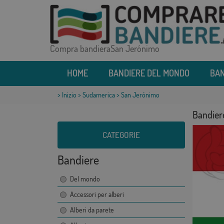
Compra bandieraSan Jerónimo
HOME
BANDIERE DEL MONDO
BAN
>
Inizio
>
Sudamerica
> San Jerónimo
Bandier
CATEGORIE
Bandiere
Del mondo
Accessori per alberi
Alberi da parete