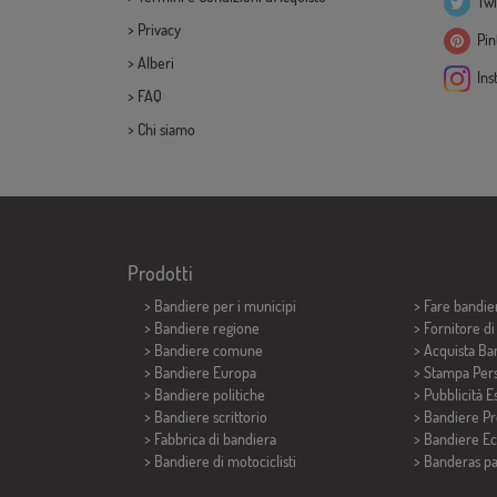
Twi
>
Privacy
Pint
>
Alberi
Ins
>
FAQ
>
Chi siamo
Prodotti
>
Bandiere per i municipi
> Fare bandie
> Bandiere regione
> Fornitore d
> Bandiere comune
> Acquista Ba
> Bandiere Europa
> Stampa Pers
> Bandiere politiche
> Pubblicità E
>
Bandiere scrittorio
> Bandiere P
> Fabbrica di bandiera
> Bandiere E
>
Bandiere di motociclisti
>
Banderas p