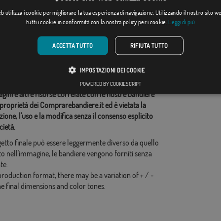
Da: 18,37 €
Da: 18,37 €
 utilizza i cookie per migliorare la tua esperienza di navigazione. Utilizzando il nostro sito 
tutti i cookie in conformità con la nostra policy per i cookie.
Leggi di più
ie correlate:
ACCETTA TUTTO
RIFIUTA TUTTO
ica
,
Colombia
,
idi questo flag
IMPOSTAZIONI DEI COOKIE
POWERED BY COOKIESCRIPT
ini e altre risorse correlate con le nostre bandiere
proprietà dei Comprarebandiere.it ed è vietata la
ione, l'uso e la modifica senza il consenso esplicito
cietà.
ogetto finale può essere leggermente diverso da quello
o nell'immagine, le bandiere vengono forniti senza
te.
production format, there may be a variation of + / -
he final dimensions and color tones.