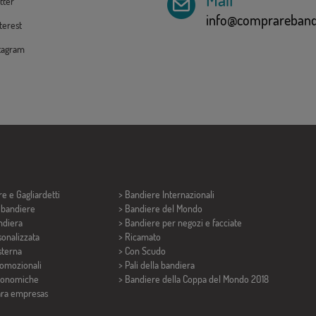
tter
info@comprarebandi
erest
tagram
re e
Gagliardetti
> Bandiere Internazionali
i bandiere
> Bandiere del Mondo
ndiera
> Bandiere per negozi e facciate
onalizzata
> Ricamato
sterna
> Con Scudo
romozionali
> Pali della bandiera
conomiche
>
Bandiere della Coppa del Mondo 2018
ara empresas