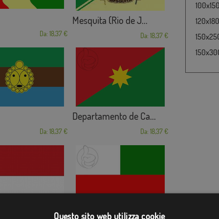
100x150
Mesquita (Rio de J...
120x180
Da: 18,37 €
Da: 18,37 €
150x250
150x300
Departamento de Ca...
Da: 18,37 €
Da: 18,37 €
Caazapá
 de San Ramón
Questo sito web utilizza cookie