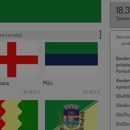
18,
Tasse i
re correlati
Descriz
prod
Bandier
poliest
Partico
Bandier
saca
Mitú
e prezzi
Da: 18,37 €
Da: 18,37 €
60x100c
30x45cm
50x75cm
15x20cm