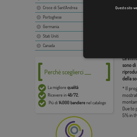
Croce di Sant'Andrea
Questo sito web
Portoghese
Categor
Germania
Sudamer
Stati Uniti
Condiv
Canada
Le immag
sono di 
Perché sceglierci ___
riproduz
della so
La migliore
qualità
* Il pr
mostrat
Ricevere in
48/72.
montan
Più di
14.000 bandiere
nel catalogo
Due to 
5% in t