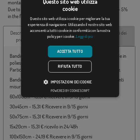
Questo sito web utilizza
montante.
cookie
Due to production format, there may be a variation of + / - 5%
in the final dimensions and color tones.
Questo sito web utilizza i cookie per migliorare la tua
esperienza di navigazione. Utilizzando il nostro sito web
acconsenti a tutti i cookie in conformità con la nostra
Descrizione del
Caratteristiche
Recensioni dei
policy per i cookie.
Leggi di più
prodotto
tecniche
clienti
ACCETTA TUTTO
Bandiera República Dominicana con il cappotto disponibile in
poliestere 100% e varie misure da 060X100 a 150x300
RIFIUTA TUTTO
Particolarmente adatto per uso esterno e made in Europe.
Bandiera di República Dominicana disponibile nelle seguenti
IMPOSTAZIONI DEI COOKIE
misure e prezzi:
POWERED BY COOKIESCRIPT
60x100cm - 15,31 € Ricevere in 9/15 giorni
30x45cm - 15,31 € Ricevere in 9/15 giorni
50x75cm - 15,31 € Ricevere in 9/15 giorni
15x20cm - 15,31 € ricevilo in 24/48h
100x150cm - 24,19 € Ricevere in 9/15 giorni