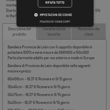
RIFIUTA TUTTO
montante.
Due to production format, there may be a variation of + / - 5%
IMPOSTAZIONI DEI COOKIE
in the final dimensions and color tones.
POWERED BY COOKIESCRIPT
Descrizione del
Caratteristiche
Recensioni dei
prodotto
tecniche
clienti
Bandiera Provincia de León con il cappotto disponibile in
poliestere 100% e varie misure da 060X100 a 150x300
Particolarmente adatto per uso esterno e made in Europe.
Bandiera di Provincia de León disponibile nelle seguenti
misure e prezzi:
60x100cm - 18,37 € Ricevere in 9/15 giorni
30x45cm - 18,37 € Ricevere in 9/15 giorni
50x75cm - 18,37 € Ricevere in 9/15 giorni
15x20cm - 18,37 € Ricevere in 9/15 giorni