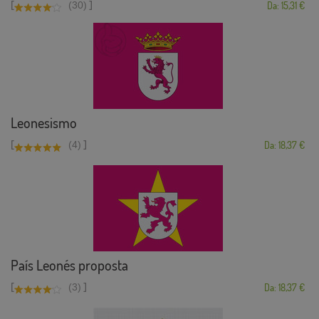
[
]
(30)
Da: 15,31 €
Leonesismo
[
]
(4)
Da: 18,37 €
País Leonés proposta
[
]
(3)
Da: 18,37 €