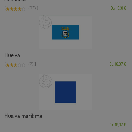
[
]
(93)
Da: 15,31 €
Huelva
[
]
(2)
Da: 18,37 €
Huelva marítima
Da: 18,37 €