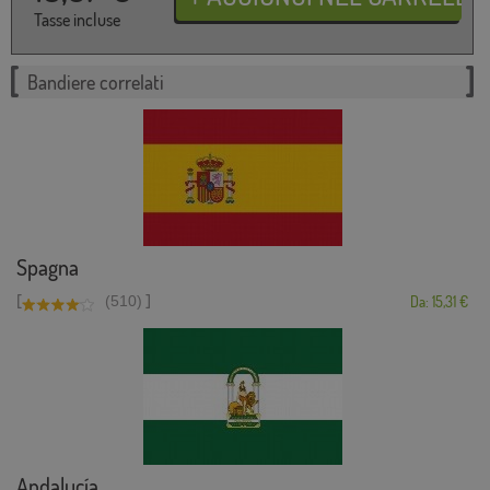
Tasse incluse
Bandiere correlati
Spagna
[
]
(510)
Da: 15,31 €
Andalucía