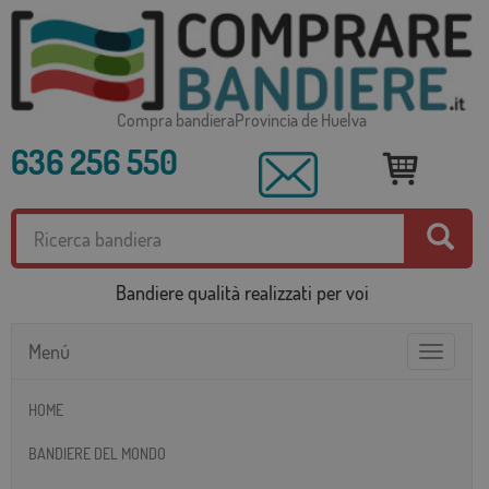
Compra bandieraProvincia de Huelva
636 256 550
Bandiere qualità realizzati per voi
Menú
Toggle
navigatio
HOME
BANDIERE DEL MONDO