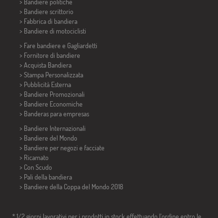
> Bandiere politiche
>
Bandiere scrittorio
> Fabbrica di bandiera
>
Bandiere di motociclisti
> Fare bandiere e
Gagliardetti
> Fornitore di bandiere
> Acquista Bandiera
> Stampa Personalizzata
> Pubblicità Esterna
> Bandiere Promozionali
> Bandiere Economiche
>
Banderas para empresas
> Bandiere Internazionali
> Bandiere del Mondo
> Bandiere per negozi e facciate
> Ricamato
> Con Scudo
> Pali della bandiera
>
Bandiere della Coppa del Mondo 2018
* 1/2 giorni lavorativi per i prodotti in stock effettuando l'ordine entro le