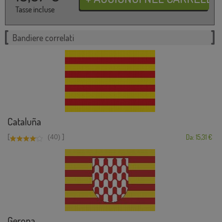
Tasse incluse
Bandiere correlati
Cataluña
[
]
(40)
Da: 15,31 €
Gerona