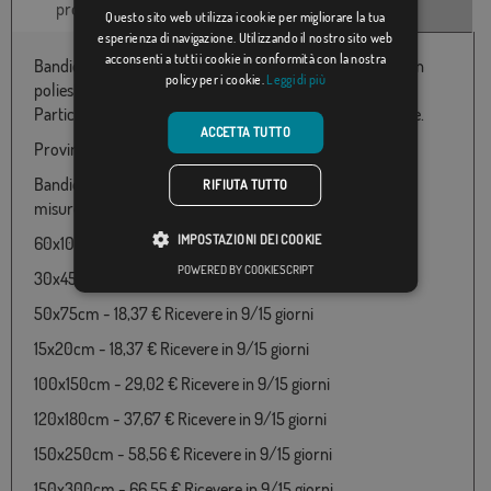
prodotto
tecniche
clienti
Questo sito web utilizza i cookie per migliorare la tua
esperienza di navigazione. Utilizzando il nostro sito web
acconsenti a tutti i cookie in conformità con la nostra
Bandiera Provincia de Girona con il cappotto disponibile in
policy per i cookie.
Leggi di più
poliestere 100% e varie misure da 060X100 a 150x300
Particolarmente adatto per uso esterno e made in Europe.
ACCETTA TUTTO
Provincia de Girona appartiene al paese Spagna, Cataluña
Bandiera di Provincia de Girona disponibile nelle seguenti
RIFIUTA TUTTO
misure e prezzi:
IMPOSTAZIONI DEI COOKIE
60x100cm - 18,37 € ricevilo in 24/48h
POWERED BY COOKIESCRIPT
30x45cm - 18,37 € Ricevere in 9/15 giorni
50x75cm - 18,37 € Ricevere in 9/15 giorni
15x20cm - 18,37 € Ricevere in 9/15 giorni
100x150cm - 29,02 € Ricevere in 9/15 giorni
120x180cm - 37,67 € Ricevere in 9/15 giorni
150x250cm - 58,56 € Ricevere in 9/15 giorni
150x300cm - 66,55 € Ricevere in 9/15 giorni