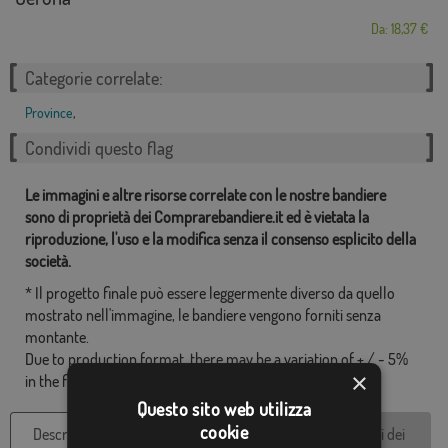
Da: 18,37 €
Categorie correlate:
Province
,
Condividi questo flag
Le immagini e altre risorse correlate con le nostre bandiere
sono di proprietà dei Comprarebandiere.it ed è vietata la
riproduzione, l'uso e la modifica senza il consenso esplicito della
società.
* Il progetto finale può essere leggermente diverso da quello
mostrato nell'immagine, le bandiere vengono forniti senza
montante.
Due to production format, there may be a variation of + / - 5%
×
in the final dimensions and color tones.
Questo sito web utilizza
cookie
Descrizione del
Caratteristiche
Recensioni dei