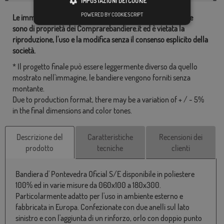
IMPOSTAZIONI DEI COOKIE
POWERED BY COOKIESCRIPT
Le immagini e altre risorse correlate con le nostre bandiere
sono di proprietà dei Comprarebandiere.it ed è vietata la
riproduzione, l'uso e la modifica senza il consenso esplicito della
società.
* Il progetto finale può essere leggermente diverso da quello
mostrato nell'immagine, le bandiere vengono forniti senza
montante.
Due to production format, there may be a variation of + / - 5%
in the final dimensions and color tones.
Descrizione del
Caratteristiche
Recensioni dei
prodotto
tecniche
clienti
Bandiera d' Pontevedra Oficial S/E disponibile in poliestere
100% ed in varie misure da 060x100 a 180x300.
Particolarmente adatto per l'uso in ambiente esterno e
fabbricata in Europa. Confezionate con due anelli sul lato
sinistro e con l'aggiunta di un rinforzo, orlo con doppio punto