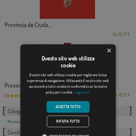
Provincia de Ciuda...
Da: 18,37 €
×
Questo sito web utilizza
cookie
Questo sito web utilizza i cookie per migliorare la tua
esperienza di navigazione. Utilizzando il nostro sito web
Provincia de Zaragoza
acconsenti a tutti i cookie in conformità con la nostra
policy per i cookie.
Leggi di più
[
]
(1)
Da: 18,37 €
ACCETTA TUTTO
Categorie correlate:
RIFIUTA TUTTO
Province
,
Condividi questo flag