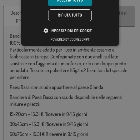
ACCETTA TUTTO
Descrizione del
Caratteristiche
Recensioni dei
RIFIUTA TUTTO
prodotto
tecniche
clienti
IMPOSTAZIONI DEI COOKIE
Bandiera d'Paesi Bassi con scudo disponibile in poliestere
POWERED BY COOKIESCRIPT
100% ed in varie misure da 060x100 a 180x300.
Particolarmente adatto per l'uso in ambiente esterno e
fabbricata in Europa. Confezionate con due anelli sul lato
sinistro e con l'aggiunta di un rinforzo, orlo con doppio punto
annodato. Tessuto in poliestere 115g/m2 (semilucido) speciale
per esterni.
Paesi Bassi con scudo appartiene al paese Olanda
Bandiera di Paesi Bassi con scudo disponibile nelle seguenti
misure e prezzi:
15x20cm - 15,31 € Ricevere in 9/15 giorni
30x45cm - 15,31 € Ricevere in 9/15 giorni
50x75cm - 15,31 € Ricevere in 9/15 giorni