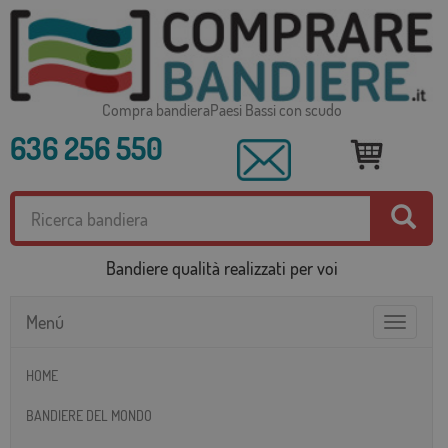
Compra bandieraPaesi Bassi con scudo
636 256 550
Bandiere qualità realizzati per voi
Menú
Toggle
navigatio
HOME
BANDIERE DEL MONDO