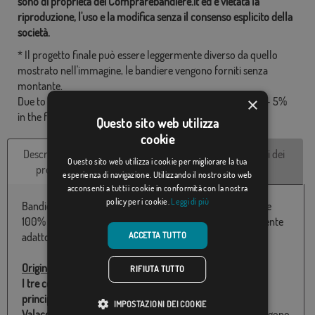
sono di proprietà dei Comprarebandiere.it ed è vietata la
riproduzione, l'uso e la modifica senza il consenso esplicito della
società.
* Il progetto finale può essere leggermente diverso da quello
mostrato nell'immagine, le bandiere vengono forniti senza
montante.
×
Due to production format, there may be a variation of + / - 5%
in the final dimensions and color tones.
Questo sito web utilizza
cookie
Descrizione del
Caratteristiche
Recensioni dei
Questo sito web utilizza i cookie per migliorare la tua
prodotto
tecniche
clienti
esperienza di navigazione. Utilizzando il nostro sito web
acconsenti a tutti i cookie in conformità con la nostra
policy per i cookie.
Leggi di più
Bandiera Moldavia con il cappotto disponibile in poliestere
100% e varie misure da 060X100 a 150x300 Particolarmente
ACCETTA TUTTO
adatto per uso esterno e made in Europe.
Origine
:
RIFIUTA TUTTO
I tre colori della bandiera sono tratti dagli storifizi dei
principati di Moldavia
(tradizionalmente rosso e blu)
e di
IMPOSTAZIONI DEI COOKIE
Valacchia
(tradizionalmente blu e giallo), le cui radici risalgono