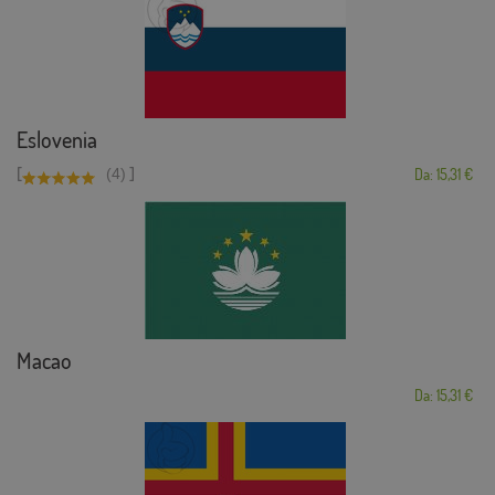
Eslovenia
[
]
(4)
Da: 15,31 €
Macao
Da: 15,31 €