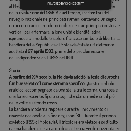
POWERED BY COOKIESCRIPT
al Medioevo. L'attuale tricolore (blu, giallo, rosso) si impone
nella
rivoluzione del 1848
. A quel tempo, i sostenitori del
risveglio nazionale nei principati rumeni cercavano un segno
di raccordo unico. Fondono i colori dei due principati in strisce
verticali per affermare la loro unità e identità latina,
ispirandosi al modello tricolore francese, simbolo di libertà. La
bandiera della Repubblica di Moldavia è stata ufficialmente
adottata il
27 aprile 1990
, prima della proclamazione
dell'indipendenza dall'URSS nel 1991.
Storia
:
A partire dal XIV secolo, la Moldavia adottò
la testa di aurochs
(un bue selvatico) come stemma specifico
. Questo simbolo
araldico, accompagnato da una stella tra le corna, una rosa e
una luna crescente, figurava sugli stendardi medievali, il più
delle volte su sfondo rosso.
La bandiera moderna riappare durante il movimento di
rinascita nazionale alla fine degli anni '80. Durante il periodo
sovietico (RSS di Moldavia), il tricolore era vietato e sostituito
da una bandiera rossa carica di una striscia verde orizzontale e