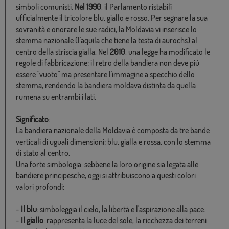
simboli comunisti.
Nel 1990
, il Parlamento ristabilì
ufficialmente il tricolore blu, giallo e rosso. Per segnare la sua
sovranità e onorare le sue radici, la Moldavia vi inserisce lo
stemma nazionale (l'aquila che tiene la testa di aurochs) al
centro della striscia gialla. Nel
2010
, una legge ha modificato le
regole di fabbricazione: il retro della bandiera non deve più
essere "vuoto" ma presentare l'immagine a specchio dello
stemma, rendendo la bandiera moldava distinta da quella
rumena su entrambi i lati.
Significato
:
La bandiera nazionale della Moldavia è composta da tre bande
verticali di uguali dimensioni: blu, gialla e rossa, con lo stemma
di stato al centro.
Una forte simbologia: sebbene la loro origine sia legata alle
bandiere principesche, oggi si attribuiscono a questi colori
valori profondi:
-
Il blu
: simboleggia il cielo, la libertà e l'aspirazione alla pace.
-
Il giallo
: rappresenta la luce del sole, la ricchezza dei terreni