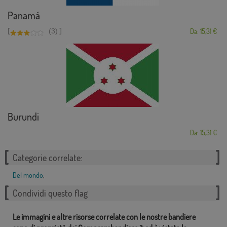
Panamá
[
]
(3)
Da: 15,31 €
Burundi
Da: 15,31 €
Categorie correlate:
Del mondo
,
Condividi questo flag
Le immagini e altre risorse correlate con le nostre bandiere