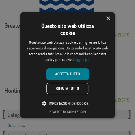
×
Greater London
Questo sito web utilizza
cookie
Da: 18,37 €
Questo sito web utilizza i cookie per migliorare la tua
esperienza di navigazione. Utilizzando il nostro sito web
acconsenti a tutti i cookie in conformità con la nostra
policy per i cookie.
Leggi di più
ACCETTA TUTTO
RIFIUTA TUTTO
Huntingdonshire
Da: 18,37 €
IMPOSTAZIONI DEI COOKIE
POWERED BY COOKIESCRIPT
Categorie correlate:
Britannica
,