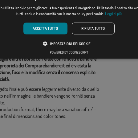
[
]
Da: 18,37 €
(1)
Da: 13,18 €
 utilizza i cookie per migliorare la tua esperienza di navigazione. Utilizzando il nostro sito 
tutti i cookie in conformità con la nostra policy per i cookie.
Leggi di più
ie correlate:
ACCETTA TUTTO
RIFIUTA TUTTO
nale
,
idi questo flag
IMPOSTAZIONI DEI COOKIE
POWERED BY COOKIESCRIPT
ini e altre risorse correlate con le nostre bandiere
proprietà dei Comprarebandiere.it ed è vietata la
ione, l'uso e la modifica senza il consenso esplicito
cietà.
ogetto finale può essere leggermente diverso da quello
o nell'immagine, le bandiere vengono forniti senza
te.
production format, there may be a variation of + / -
he final dimensions and color tones.