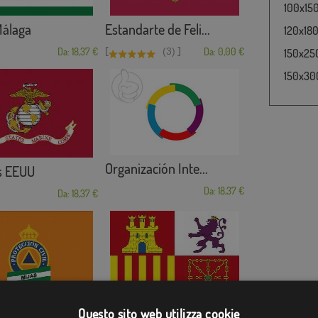
100x150
álaga
Estandarte de Feli...
120x180
[
]
Da: 18,37 €
(3)
Da: 0,00 €
150x250
150x300
Organización Inte...
s EEUU
Da: 18,37 €
Da: 18,37 €
ón Civil ...
Naval de España l...
Questo sito web utilizza cookie