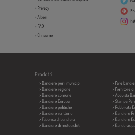
Twi
>
Privacy
Pint
>
Alberi
Ins
>
FAQ
>
Chi siamo
Prodotti
>
Bandiere per i municipi
> Fare bandie
> Bandiere regione
> Fornitore d
> Bandiere comune
> Acquista Ba
> Bandiere Europa
> Stampa Pers
> Bandiere politiche
> Pubblicità E
>
Bandiere scrittorio
> Bandiere P
> Fabbrica di bandiera
> Bandiere E
>
Bandiere di motociclisti
>
Banderas p