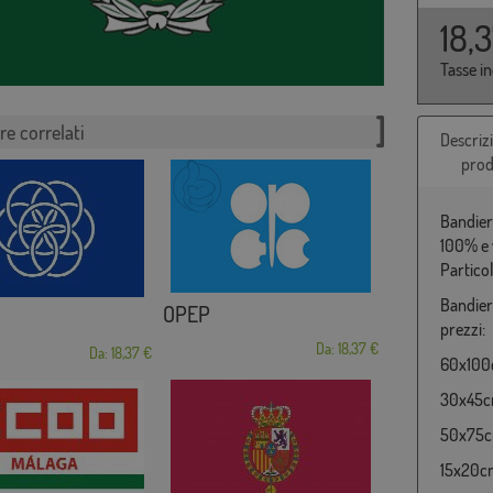
18,
Tasse i
re correlati
Descriz
prod
Bandiera
100% e 
Partico
Bandiera
OPEP
prezzi:
Da: 18,37 €
Da: 18,37 €
60x100c
30x45cm
50x75cm
15x20cm