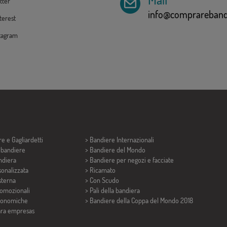
tter
info@comprarebandi
erest
tagram
re e
Gagliardetti
> Bandiere Internazionali
i bandiere
> Bandiere del Mondo
ndiera
> Bandiere per negozi e facciate
onalizzata
> Ricamato
sterna
> Con Scudo
romozionali
> Pali della bandiera
conomiche
>
Bandiere della Coppa del Mondo 2018
ara empresas