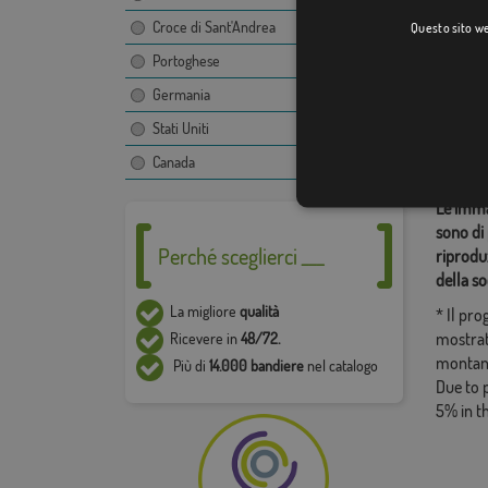
Croce di Sant'Andrea
Questo sito web
Portoghese
Categor
Germania
Istituzio
Stati Uniti
Condiv
Canada
Le immag
sono di 
Perché sceglierci ___
riproduz
della so
La migliore
qualità
* Il pr
mostrat
Ricevere in
48/72.
montan
Più di
14.000 bandiere
nel catalogo
Due to 
5% in t