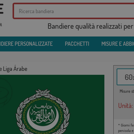
Bandiere qualità realizzati per
DIERE PERSONALIZZATE
PACCHETTI
MISURE E ABB
e Liga Árabe
60x
Misure st
Unità:
* Giorni fe
penisola e