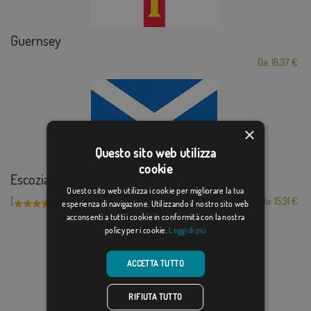
Guernsey
Da: 18,37 €
×
Questo sito web utilizza
cookie
Escozia
Questo sito web utilizza i cookie per migliorare la tua
[
]
(5)
Da: 15,31 €
esperienza di navigazione. Utilizzando il nostro sito web
acconsenti a tutti i cookie in conformità con la nostra
policy per i cookie.
Leggi di più
ACCETTA TUTTO
RIFIUTA TUTTO