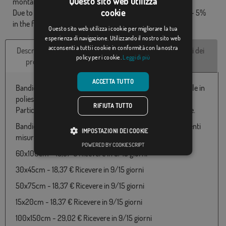
Questo sito web utilizza
montante.
cookie
Due to production format, there may be a variation of + / - 5%
in the final dimensions and color tones.
Questo sito web utilizza i cookie per migliorare la tua
esperienza di navigazione. Utilizzando il nostro sito web
acconsenti a tutti i cookie in conformità con la nostra
Descrizione del
Caratteristiche
Recensioni dei
policy per i cookie.
Leggi di più
prodotto
tecniche
clienti
ACCETTA TUTTO
Bandiera Instituto de la Bandera con il cappotto disponibile in
poliestere 100% e varie misure da 060X100 a 150x300
RIFIUTA TUTTO
Particolarmente adatto per uso esterno e made in Europe.
Bandiera di Instituto de la Bandera disponibile nelle seguenti
IMPOSTAZIONI DEI COOKIE
misure e prezzi:
POWERED BY COOKIESCRIPT
60x100cm - 18,37 € Ricevere in 9/15 giorni
30x45cm - 18,37 € Ricevere in 9/15 giorni
50x75cm - 18,37 € Ricevere in 9/15 giorni
15x20cm - 18,37 € Ricevere in 9/15 giorni
100x150cm - 29,02 € Ricevere in 9/15 giorni