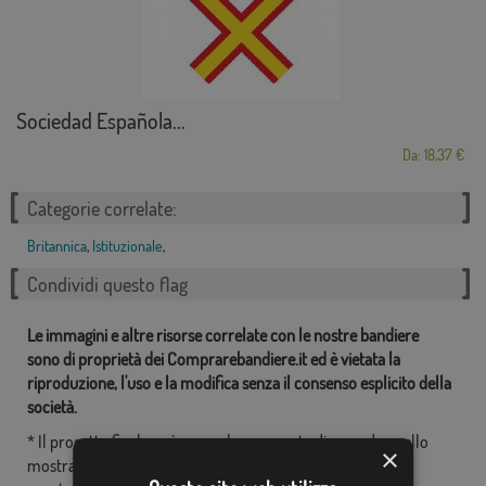
Sociedad Española...
Da: 18,37 €
Categorie correlate:
Britannica
,
Istituzionale
,
Condividi questo flag
Le immagini e altre risorse correlate con le nostre bandiere
sono di proprietà dei Comprarebandiere.it ed è vietata la
riproduzione, l'uso e la modifica senza il consenso esplicito della
società.
* Il progetto finale può essere leggermente diverso da quello
×
mostrato nell'immagine, le bandiere vengono forniti senza