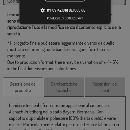
Condividi questo flag
IMPOSTAZIONI DEI COOKIE
Le immagini e altre risorse correlate con le nostre bandiere
POWERED BY COOKIESCRIPT
sono di proprietà dei Comprarebandiere.it ed è vietata la
riproduzione, l'uso e la modifica senza il consenso esplicito della
società.
* Il progetto finale può essere leggermente diverso da quello
mostrato nell'immagine, le bandiere vengono forniti senza
montante.
Due to production format, there may be a variation of + / - 5%
in the final dimensions and color tones.
Descrizione del
Caratteristiche
Recensioni dei
prodotto
tecniche
clienti
Bandiere Inchenhofen, comune appartiene al circondario
Aichach-Friedberg nello stato Bayern, Germania. Con il
cappotto disponibile in poliestere 100% di alta qualitá e varie
misure. Particolarmente adatto per uso esterno e fabbricati in