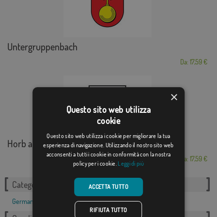
Untergruppenbach
Da: 17,59 €
×
Questo sito web utilizza
cookie
Questo sito web utilizza i cookie per migliorare la tua
Horb am Neckar
esperienza di navigazione. Utilizzando il nostro sito web
acconsenti a tutti i cookie in conformità con la nostra
Da: 17,59 €
policy per i cookie.
Leggi di più
Categorie correlate:
ACCETTA TUTTO
Germania
,
RIFIUTA TUTTO