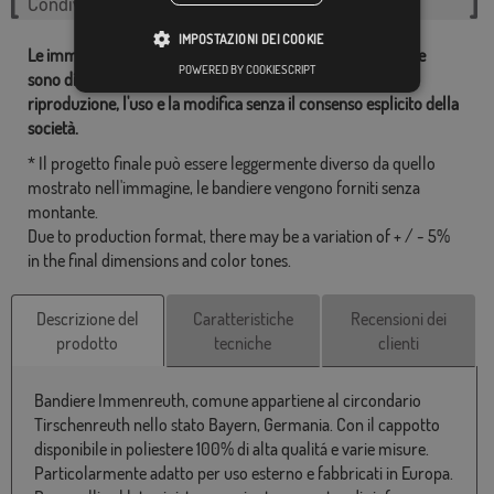
Condividi questo flag
IMPOSTAZIONI DEI COOKIE
Le immagini e altre risorse correlate con le nostre bandiere
POWERED BY COOKIESCRIPT
sono di proprietà dei Comprarebandiere.it ed è vietata la
riproduzione, l'uso e la modifica senza il consenso esplicito della
società.
* Il progetto finale può essere leggermente diverso da quello
mostrato nell'immagine, le bandiere vengono forniti senza
montante.
Due to production format, there may be a variation of + / - 5%
in the final dimensions and color tones.
Descrizione del
Caratteristiche
Recensioni dei
prodotto
tecniche
clienti
Bandiere Immenreuth, comune appartiene al circondario
Tirschenreuth nello stato Bayern, Germania. Con il cappotto
disponibile in poliestere 100% di alta qualitá e varie misure.
Particolarmente adatto per uso esterno e fabbricati in Europa.