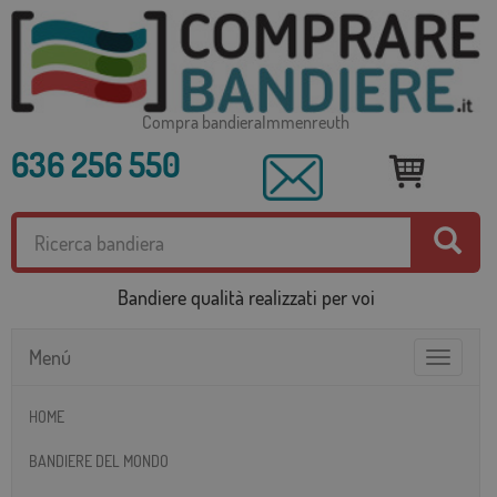
Compra bandieraImmenreuth
636 256 550
Bandiere qualità realizzati per voi
Menú
Toggle
navigatio
HOME
BANDIERE DEL MONDO