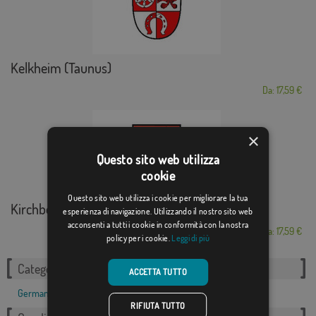
Kelkheim (Taunus)
Da: 17,59 €
×
Questo sito web utilizza
cookie
Questo sito web utilizza i cookie per migliorare la tua
Kirchberg an der Murr
esperienza di navigazione. Utilizzando il nostro sito web
acconsenti a tutti i cookie in conformità con la nostra
Da: 17,59 €
policy per i cookie.
Leggi di più
Categorie correlate:
ACCETTA TUTTO
Germania
,
RIFIUTA TUTTO