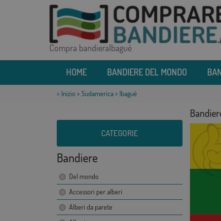
Compra bandieraIbagué
HOME
BANDIERE DEL MONDO
BAN
>
Inizio
>
Sudamerica
> Ibagué
Bandier
CATEGORIE
Bandiere
Del mondo
Accessori per alberi
Alberi da parete