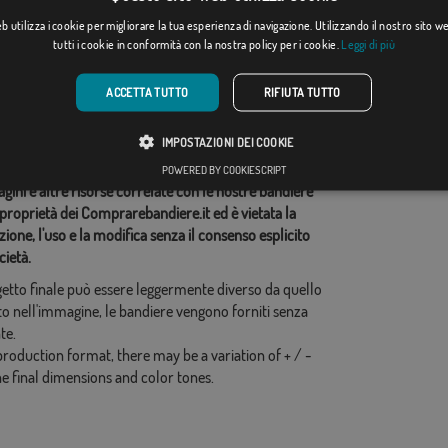
Da: 18,37 €
Da: 18,37 €
 utilizza i cookie per migliorare la tua esperienza di navigazione. Utilizzando il nostro sito 
tutti i cookie in conformità con la nostra policy per i cookie.
Leggi di più
ie correlate:
ACCETTA TUTTO
RIFIUTA TUTTO
ica
,
Colombia
,
idi questo flag
IMPOSTAZIONI DEI COOKIE
POWERED BY COOKIESCRIPT
ini e altre risorse correlate con le nostre bandiere
proprietà dei Comprarebandiere.it ed è vietata la
ione, l'uso e la modifica senza il consenso esplicito
cietà.
ogetto finale può essere leggermente diverso da quello
o nell'immagine, le bandiere vengono forniti senza
te.
production format, there may be a variation of + / -
he final dimensions and color tones.