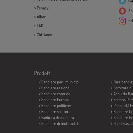
Twi
>
Privacy
Pint
>
Alberi
Ins
>
FAQ
>
Chi siamo
Prodotti
>
Bandiere per i municipi
> Fare bandie
> Bandiere regione
> Fornitore d
> Bandiere comune
> Acquista Ba
> Bandiere Europa
> Stampa Pers
> Bandiere politiche
> Pubblicità E
>
Bandiere scrittorio
> Bandiere P
> Fabbrica di bandiera
> Bandiere E
>
Bandiere di motociclisti
>
Banderas p