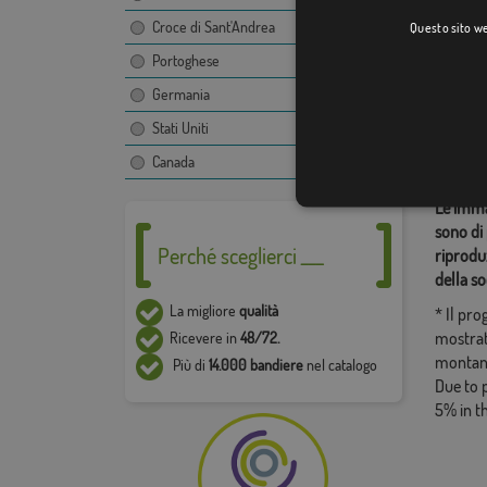
Croce di Sant'Andrea
Questo sito web
Portoghese
Categor
Germania
Sudamer
Stati Uniti
Condiv
Canada
Le immag
sono di 
Perché sceglierci ___
riproduz
della so
La migliore
qualità
* Il pr
mostrat
Ricevere in
48/72.
montan
Più di
14.000 bandiere
nel catalogo
Due to 
5% in t