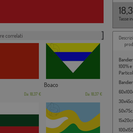
18,
Tasse i
re correlati
Descriz
prod
Bandiera
100% e 
Partico
Bandiera
Boaco
60x100c
Da: 18,37 €
Da: 18,37 €
30x45cm
50x75cm
15x20cm
100x150