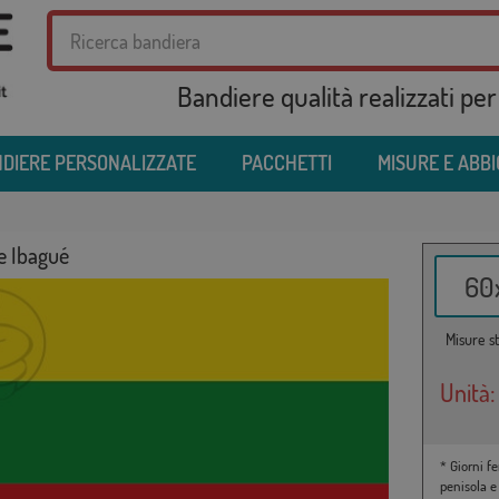
Bandiere qualità realizzati per
DIERE PERSONALIZZATE
PACCHETTI
MISURE E ABB
e Ibagué
60x
Misure st
Unità:
* Giorni fe
penisola e