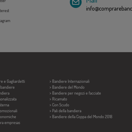
tter
info@comprarebandi
erest
tagram
re e
Gagliardetti
> Bandiere Internazionali
i bandiere
> Bandiere del Mondo
ndiera
> Bandiere per negozi e facciate
onalizzata
> Ricamato
sterna
> Con Scudo
romozionali
> Pali della bandiera
conomiche
>
Bandiere della Coppa del Mondo 2018
ara empresas