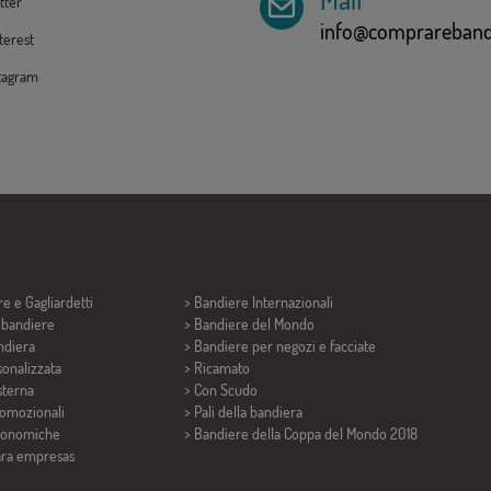
tter
info@comprarebandi
erest
tagram
re e
Gagliardetti
> Bandiere Internazionali
i bandiere
> Bandiere del Mondo
ndiera
> Bandiere per negozi e facciate
onalizzata
> Ricamato
sterna
> Con Scudo
romozionali
> Pali della bandiera
conomiche
>
Bandiere della Coppa del Mondo 2018
ara empresas