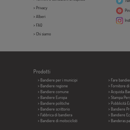
Twi
>
Privacy
Pint
>
Alberi
Ins
>
FAQ
>
Chi siamo
Prodotti
>
Bandiere per i municipi
> Fare bandie
> Bandiere regione
> Fornitore d
> Bandiere comune
> Acquista Ba
> Bandiere Europa
> Stampa Pers
> Bandiere politiche
> Pubblicità E
>
Bandiere scrittorio
> Bandiere P
> Fabbrica di bandiera
> Bandiere E
>
Bandiere di motociclisti
>
Banderas p