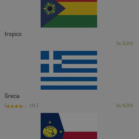
tropico
Da: 15,31 €
Grecia
[
]
(4)
Da: 15,31 €