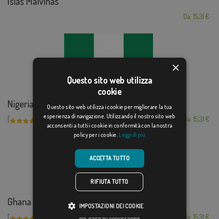
Islas Malvinas
Da: 15,31 €
×
Questo sito web utilizza
cookie
Nigeria
Questo sito web utilizza i cookie per migliorare la tua
esperienza di navigazione. Utilizzando il nostro sito web
[
]
(1)
Da: 15,31 €
acconsenti a tutti i cookie in conformità con la nostra
policy per i cookie.
Leggi di più
ACCETTA TUTTO
RIFIUTA TUTTO
Ghana
IMPOSTAZIONI DEI COOKIE
[
]
(1)
Da: 15,31 €