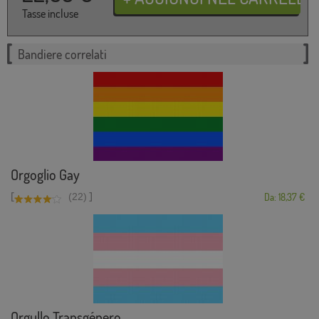
Tasse incluse
Bandiere correlati
Orgoglio Gay
[
]
(22)
Da: 18,37 €
Orgullo Transgénero