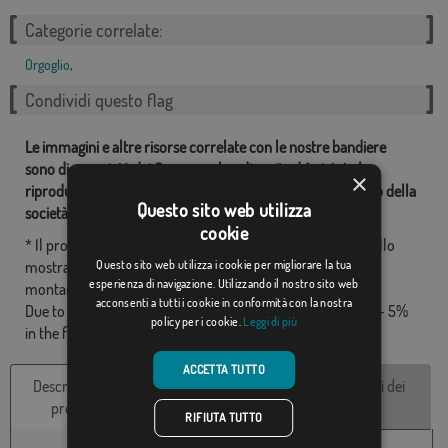
Categorie correlate:
Orgoglio
,
Condividi questo flag
Le immagini e altre risorse correlate con le nostre bandiere
sono di proprietà dei Comprarebandiere.it ed è vietata la
×
riproduzione, l'uso e la modifica senza il consenso esplicito della
Questo sito web utilizza
società.
cookie
* Il progetto finale può essere leggermente diverso da quello
mostrato nell'immagine, le bandiere vengono forniti senza
Questo sito web utilizza i cookie per migliorare la tua
esperienza di navigazione. Utilizzando il nostro sito web
montante.
acconsenti a tutti i cookie in conformità con la nostra
Due to production format, there may be a variation of + / - 5%
policy per i cookie.
Leggi di più
in the final dimensions and color tones.
ACCETTA TUTTO
Descrizione del
Caratteristiche
Recensioni dei
prodotto
tecniche
clienti
RIFIUTA TUTTO