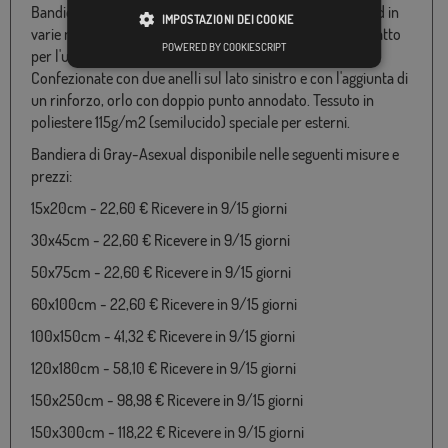
Bandiera d'Gray-Asexual disponibile in poliestere 100% ed in
IMPOSTAZIONI DEI COOKIE
varie misure da 060x100 a 180x300. Particolarmente adatto
POWERED BY COOKIESCRIPT
per l'uso in ambiente esterno e fabbricata in Europa.
Confezionate con due anelli sul lato sinistro e con l'aggiunta di
un rinforzo, orlo con doppio punto annodato. Tessuto in
poliestere 115g/m2 (semilucido) speciale per esterni.
Bandiera di Gray-Asexual disponibile nelle seguenti misure e
prezzi:
15x20cm - 22,60 € Ricevere in 9/15 giorni
30x45cm - 22,60 € Ricevere in 9/15 giorni
50x75cm - 22,60 € Ricevere in 9/15 giorni
60x100cm - 22,60 € Ricevere in 9/15 giorni
100x150cm - 41,32 € Ricevere in 9/15 giorni
120x180cm - 58,10 € Ricevere in 9/15 giorni
150x250cm - 98,98 € Ricevere in 9/15 giorni
150x300cm - 118,22 € Ricevere in 9/15 giorni