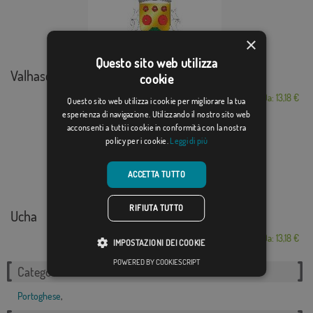
×
Questo sito web utilizza
Valhascos
cookie
Da: 13,18 €
Questo sito web utilizza i cookie per migliorare la tua
esperienza di navigazione. Utilizzando il nostro sito web
acconsenti a tutti i cookie in conformità con la nostra
policy per i cookie.
Leggi di più
ACCETTA TUTTO
RIFIUTA TUTTO
Ucha
Da: 13,18 €
IMPOSTAZIONI DEI COOKIE
POWERED BY COOKIESCRIPT
Categorie correlate:
Portoghese
,