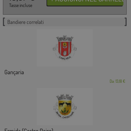
Tasse incluse
Bandiere correlati
Gançaria
Da: 13,18 €
Ermida (Castro Daire)