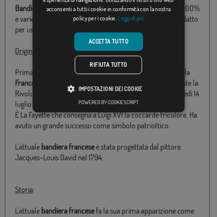
Bandiera Francia
con il cappotto disponibile in poliestere 100%
acconsenti a tutti i cookie in conformità con la nostra
e varie misure da 060X100 a 150x300 Particolarmente adatto
policy per i cookie.
Leggi di più
per uso esterno e made in Europe.
ACCETTA TUTTO
Origine
:
RIFIUTA TUTTO
Prima di essere rappresentati su una bandiera, i colori della
France
apparvero per la prima volta sulla coccarde durante la
IMPOSTAZIONI DEI COOKIE
Rivoluzione francese, dopo la presa della Bastiglia il martedì 14
POWERED BY COOKIESCRIPT
luglio 1789.
È La Fayette che consegna a Luigi XVI la coccarde tricolore. Ha
avuto un grande successo come simbolo patriottico.
L'attuale
bandiera francese
è stata progettata dal pittore
Jacques-Louis David nel 1794.
Storia
:
L'attuale
bandiera francese
fa la sua prima apparizione come