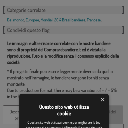
Categorie correlate:
Del mondo
,
Europee
,
Mondiali 2014 Brasil bandiere
,
Francese
,
Condividi questo flag
Le immagini e altre risorse correlate con le nostre bandiere
sono di proprietà dei Comprarebandiere.it ed è vietata la
riproduzione, l'uso e la modifica senza il consenso esplicito della
società.
* Il progetto finale può essere leggermente diverso da quello
mostrato nell'immagine, le bandiere vengono forniti senza
montante.
Due to production format, there may be a variation of + / - 5%
in the final dimensions and color tones.
×
Questo sito web utilizza
Descrizione del
Caratteristiche
Recensioni dei
cookie
prodotto
tecniche
clienti
Questo sito web utilizza i cookie per migliorare la tua
esperienza di navigazione. Utilizzando il nostro sito web