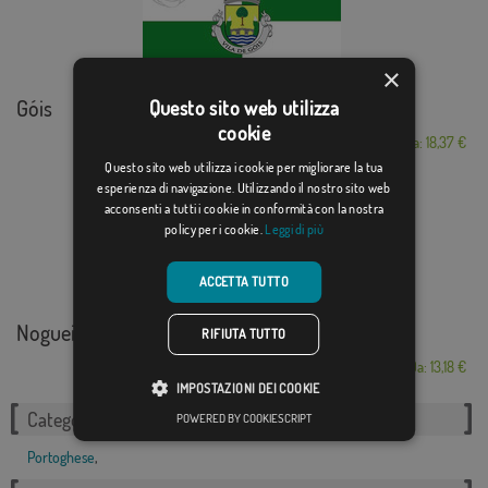
×
Góis
Questo sito web utilizza
cookie
Da: 18,37 €
Questo sito web utilizza i cookie per migliorare la tua
esperienza di navigazione. Utilizzando il nostro sito web
acconsenti a tutti i cookie in conformità con la nostra
policy per i cookie.
Leggi di più
ACCETTA TUTTO
Nogueira (Vila Real)
RIFIUTA TUTTO
Da: 13,18 €
IMPOSTAZIONI DEI COOKIE
Categorie correlate:
POWERED BY COOKIESCRIPT
Portoghese
,