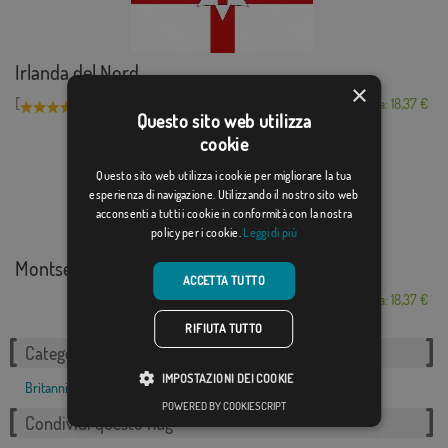
Irlanda del Nord
×
[
]
(2)
Da: 18,37 €
Questo sito web utilizza
cookie
Questo sito web utilizza i cookie per migliorare la tua
esperienza di navigazione. Utilizzando il nostro sito web
acconsenti a tutti i cookie in conformità con la nostra
policy per i cookie.
Leggi di più
Montserrat
ACCETTA TUTTO
Da: 18,37 €
RIFIUTA TUTTO
Categorie correlate:
IMPOSTAZIONI DEI COOKIE
Britannica
,
POWERED BY COOKIESCRIPT
Condividi questo flag