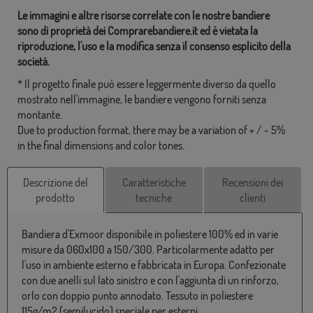
Le immagini e altre risorse correlate con le nostre bandiere
sono di proprietà dei Comprarebandiere.it ed è vietata la
riproduzione, l'uso e la modifica senza il consenso esplicito della
società.
* Il progetto finale può essere leggermente diverso da quello
mostrato nell'immagine, le bandiere vengono forniti senza
montante.
Due to production format, there may be a variation of + / - 5%
in the final dimensions and color tones.
Descrizione del
Caratteristiche
Recensioni dei
prodotto
tecniche
clienti
Bandiera d'Exmoor disponibile in poliestere 100% ed in varie
misure da 060x100 a 150/300. Particolarmente adatto per
l'uso in ambiente esterno e fabbricata in Europa. Confezionate
con due anelli sul lato sinistro e con l'aggiunta di un rinforzo,
orlo con doppio punto annodato. Tessuto in poliestere
115g/m2 (semilucido) speciale per esterni.