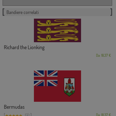
Bandiere correlati
Richard the Lionking
Da: 18,37 €
Bermudas
[
]
(1)
Da: 18,37 €