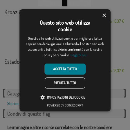
Kroaz Du S. XIV XVI
×
Da: 18,37 €
Questo sito web utilizza
cookie
Questo sito web utilizza i cookie per migliorare la tua
esperienza di navigazione. Utilizzando il nostro sito web
acconsenti a tutti i cookie in conformità con la nostra
policy per i cookie.
Leggi di più
Estados Unidos (18...
ACCETTA TUTTO
Da: 18,37 €
RIFIUTA TUTTO
Categorie correlate:
IMPOSTAZIONI DEI COOKIE
Storico
,
Stati Uniti
,
POWERED BY COOKIESCRIPT
Condividi questo flag
Le immagini e altre risorse correlate con le nostre bandiere