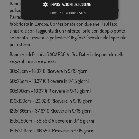
Bandiera d'España GACAPAC VI 3ra Batería disponibile in
IMPOSTAZIONI DEI COOKIE
poliestere 100% ed in varie misure da 060x100 a 180x300.
POWERED BY COOKIESCRIPT
Particolarmente adatto per l'uso in ambiente esterno e
fabbricata in Europa. Confezionate con due anelli sul lato
sinistro e con l'aggiunta di un rinforzo, orlo con doppio punto
annodato. Tessuto in poliestere 115g/m2 (semilucido) speciale
per esterni.
Bandiera di España GACAPAC VI 3ra Batería disponibile nelle
seguenti misure e prezzi:
30x45cm - 18,37 € Ricevere in 9/15 giorni
50x75cm - 18,37 € Ricevere in 9/15 giorni
60x100cm - 18,37 € Ricevere in 9/15 giorni
100x150cm - 29,02 € Ricevere in 9/15 giorni
120x180cm - 37,67 € Ricevere in 9/15 giorni
150x250cm - 58,56 € Ricevere in 9/15 giorni
150x300cm - 66,55 € Ricevere in 9/15 giorni