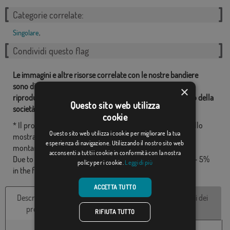
Categorie correlate:
Singolare
,
Condividi questo flag
Le immagini e altre risorse correlate con le nostre bandiere
sono di proprietà dei Comprarebandiere.it ed è vietata la
×
riproduzione, l'uso e la modifica senza il consenso esplicito della
Questo sito web utilizza
società.
cookie
* Il progetto finale può essere leggermente diverso da quello
Questo sito web utilizza i cookie per migliorare la tua
mostrato nell'immagine, le bandiere vengono forniti senza
esperienza di navigazione. Utilizzando il nostro sito web
montante.
acconsenti a tutti i cookie in conformità con la nostra
Due to production format, there may be a variation of + / - 5%
policy per i cookie.
Leggi di più
in the final dimensions and color tones.
ACCETTA TUTTO
Descrizione del
Caratteristiche
Recensioni dei
prodotto
tecniche
clienti
RIFIUTA TUTTO