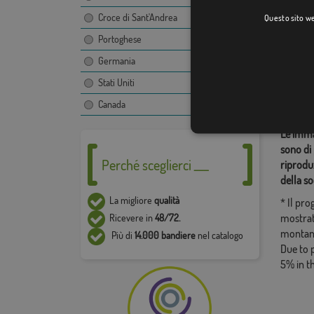
Croce di Sant'Andrea
Questo sito web
Portoghese
Categor
Germania
Germani
Stati Uniti
Condiv
Canada
Le immag
sono di 
Perché sceglierci ___
riproduz
della so
La migliore
qualità
* Il pr
mostrat
Ricevere in
48/72.
montan
Più di
14.000 bandiere
nel catalogo
Due to 
5% in t