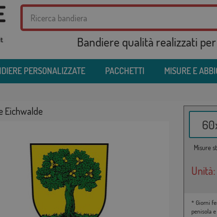
Bandiere qualità realizzati per
DIERE PERSONALIZZATE
PACCHETTI
MISURE E ABB
e Eichwalde
60x
Misure st
Unità:
* Giorni fe
penisola e