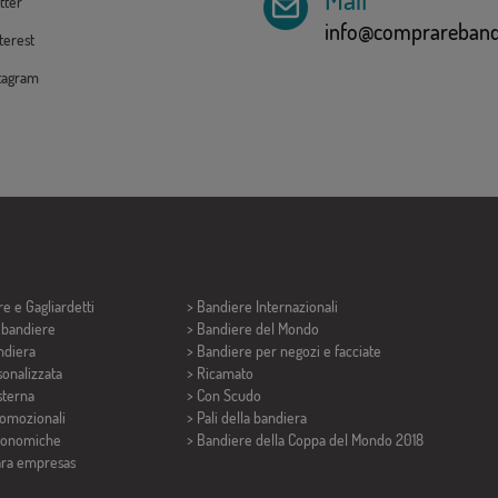
tter
info@comprarebandi
erest
tagram
re e
Gagliardetti
> Bandiere Internazionali
i bandiere
> Bandiere del Mondo
ndiera
> Bandiere per negozi e facciate
onalizzata
> Ricamato
sterna
> Con Scudo
romozionali
> Pali della bandiera
conomiche
>
Bandiere della Coppa del Mondo 2018
ara empresas