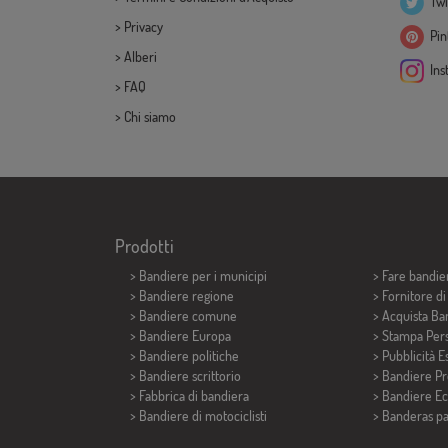
Twi
>
Privacy
Pint
>
Alberi
Ins
>
FAQ
>
Chi siamo
Prodotti
>
Bandiere per i municipi
> Fare bandie
> Bandiere regione
> Fornitore d
> Bandiere comune
> Acquista Ba
> Bandiere Europa
> Stampa Pers
> Bandiere politiche
> Pubblicità E
>
Bandiere scrittorio
> Bandiere P
> Fabbrica di bandiera
> Bandiere E
>
Bandiere di motociclisti
>
Banderas p