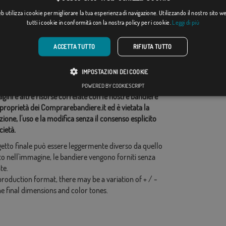
Da: 17,59 €
Da: 17,59 €
 utilizza i cookie per migliorare la tua esperienza di navigazione. Utilizzando il nostro sito 
tutti i cookie in conformità con la nostra policy per i cookie.
Leggi di più
ie correlate:
ACCETTA TUTTO
RIFIUTA TUTTO
a
,
idi questo flag
IMPOSTAZIONI DEI COOKIE
POWERED BY COOKIESCRIPT
ini e altre risorse correlate con le nostre bandiere
proprietà dei Comprarebandiere.it ed è vietata la
ione, l'uso e la modifica senza il consenso esplicito
cietà.
ogetto finale può essere leggermente diverso da quello
o nell'immagine, le bandiere vengono forniti senza
te.
production format, there may be a variation of + / -
he final dimensions and color tones.