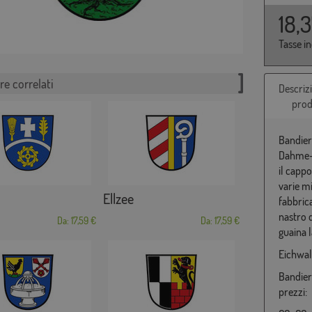
18,
Tasse i
re correlati
Descriz
prod
Bandier
Dahme-S
il cappo
varie m
Ellzee
fabbrica
nastro 
Da: 17,59 €
Da: 17,59 €
guaina l
Eichwal
Bandier
prezzi: