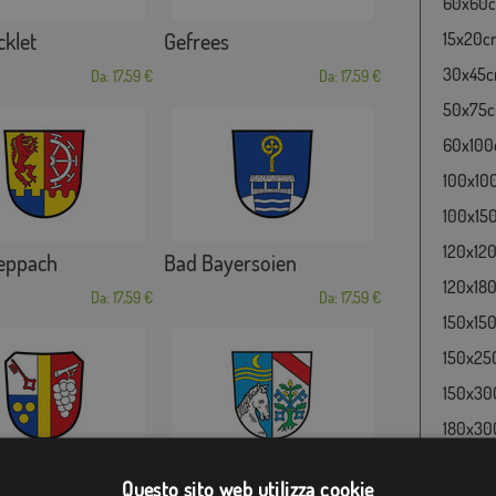
60x60cm
klet
Gefrees
15x20cm
30x45cm
Da: 17,59 €
Da: 17,59 €
50x75cm
60x100c
100x100
100x150
120x120
eppach
Bad Bayersoien
120x180
Da: 17,59 €
Da: 17,59 €
150x150
150x250
150x300
180x300
ausen
Pocking
Questo sito web utilizza cookie