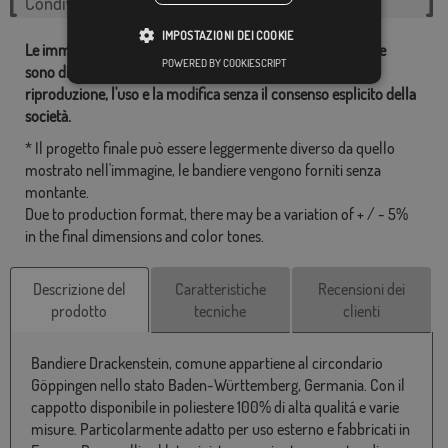
Condividi questo flag
IMPOSTAZIONI DEI COOKIE
Le immagini e altre risorse correlate con le nostre bandiere
POWERED BY COOKIESCRIPT
sono di proprietà dei Comprarebandiere.it ed è vietata la
riproduzione, l'uso e la modifica senza il consenso esplicito della
società.
* Il progetto finale può essere leggermente diverso da quello
mostrato nell'immagine, le bandiere vengono forniti senza
montante.
Due to production format, there may be a variation of + / - 5%
in the final dimensions and color tones.
Descrizione del
Caratteristiche
Recensioni dei
prodotto
tecniche
clienti
Bandiere Drackenstein, comune appartiene al circondario
Göppingen nello stato Baden-Württemberg, Germania. Con il
cappotto disponibile in poliestere 100% di alta qualitá e varie
misure. Particolarmente adatto per uso esterno e fabbricati in